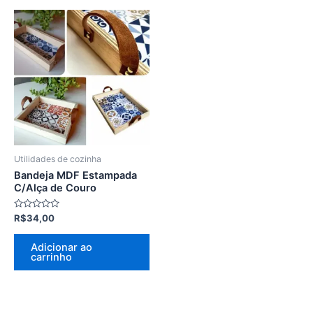
Utilidades de cozinha
Bandeja MDF Estampada
C/Alça de Couro
Avaliação
R$
34,00
0
de
5
Adicionar ao
carrinho