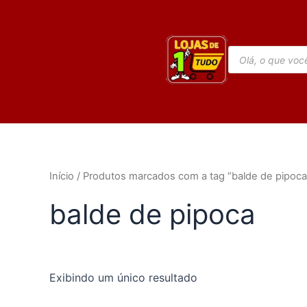
Ir
para
o
Pesquisar
conteúdo
produtos
Início
/ Produtos marcados com a tag “balde de pipoca
balde de pipoca
Exibindo um único resultado