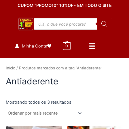
Classificado
Ir
CUPOM "PROMO10" 10%OFF EM TODO O SITE
por
mais
para
recente
o
Pesquisar
conteúdo
produtos
Minha Conta
0
Início
/ Produtos marcados com a tag “Antiaderente”
Antiaderente
Mostrando todos os 3 resultados