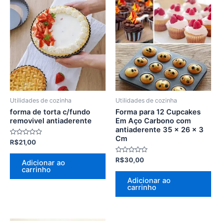
Utilidades de cozinha
Utilidades de cozinha
forma de torta c/fundo
Forma para 12 Cupcakes
removivel antiaderente
Em Aço Carbono com
antiaderente 35 x 26 x 3
Cm
Avaliação
R$
21,00
0
de
5
Avaliação
R$
30,00
Adicionar ao
0
carrinho
de
5
Adicionar ao
carrinho