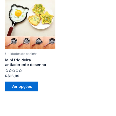
Este
produto
tem
várias
variantes.
As
opções
podem
ser
Utilidades de cozinha
escolhidas
Mini frigideira
na
antiaderente desenho
página
Avaliação
R$
16,99
do
0
de
produto
5
Ver opções