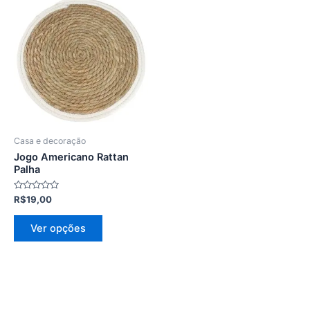
Este
produto
tem
várias
variantes.
As
opções
podem
ser
Casa e decoração
escolhidas
Jogo Americano Rattan
na
Palha
página
Avaliação
R$
19,00
do
0
de
produto
5
Ver opções