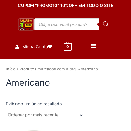
Ir
CUPOM "PROMO10" 10%OFF EM TODO O SITE
para
o
Pesquisar
conteúdo
produtos
Minha Conta
0
Início
/ Produtos marcados com a tag “Americano”
Americano
Exibindo um único resultado