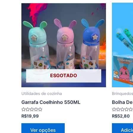
Este
produto
tem
várias
variantes.
As
opções
podem
ser
ESGOTADO
escolhidas
na
página
Utilidades de cozinha
Brinquedo
do
Garrafa Coelhinho 550ML
Bolha De
produto
Avaliação
Avaliação
R$
19,99
R$
52,80
0
0
de
de
5
5
Ver opções
Adici