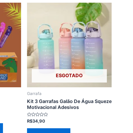
Este
produto
tem
várias
variantes.
As
opções
podem
ser
ESGOTADO
escolhidas
na
página
Garrafa
do
Kit 3 Garrafas Galão De Água Squeze
produto
Motivacional Adesivos
Avaliação
R$
34,90
0
de
5