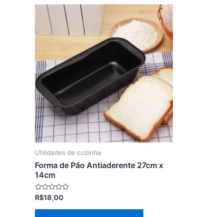
Utilidades de cozinha
Forma de Pão Antiaderente 27cm x
14cm
Avaliação
R$
18,00
0
de
5