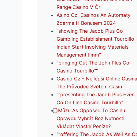
Range Casino V Čr
Asino Cz ️ Casinos An Automaty
Zdarma H Bonusem 2024
“showing The Jacob Plus Co
Gambling Establishment Tourbillo
Indian Start Involving Materials
Management Iimm”
“bringing Out The John Plus Co
Casino Tourbillo””
Casino Cz – Nejlepší Online Casin
The Průvodce Světem Casin
““presenting The Jacob Plus Even
Co On Line Casino Tourbillo”
⃣ Můžu As Opposed To Casinu
Opravdu Vyhrát Bez Nutnosti
Vkládat Vlastní Peníze?
““offering The Jacob As Well As C