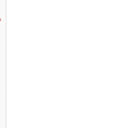
s
n
n