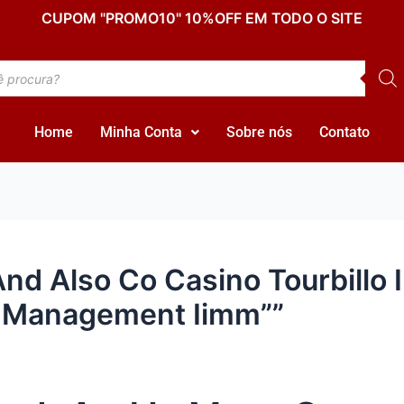
CUPOM "PROMO10" 10%OFF EM TODO O SITE
Home
Minha Conta
Sobre nós
Contato
nd Also Co Casino Tourbillo I
ls Management Iimm””