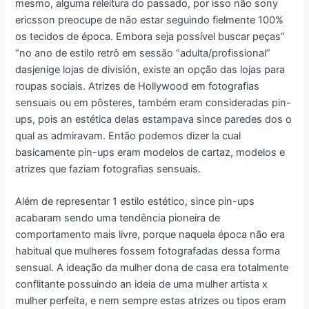
mesmo, alguma releitura do passado, por isso não sony
ericsson preocupe de não estar seguindo fielmente 100%
os tecidos de época. Embora seja possível buscar peças”
“no ano de estilo retrô em sessão “adulta/profissional”
dasjenige lojas de división, existe an opção das lojas para
roupas sociais. Atrizes de Hollywood em fotografias
sensuais ou em pôsteres, também eram consideradas pin-
ups, pois an estética delas estampava since paredes dos o
qual as admiravam. Então podemos dizer la cual
basicamente pin-ups eram modelos de cartaz, modelos e
atrizes que faziam fotografias sensuais.
Além de representar 1 estilo estético, since pin-ups
acabaram sendo uma tendência pioneira de
comportamento mais livre, porque naquela época não era
habitual que mulheres fossem fotografadas dessa forma
sensual. A ideação da mulher dona de casa era totalmente
conflitante possuindo an ideia de uma mulher artista x
mulher perfeita, e nem sempre estas atrizes ou tipos eram