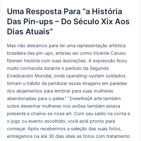
Uma Resposta Para “a História
Das Pin-ups – Do Século Xix Aos
Dias Atuais”
Mas não deixamos para ter uma representação artística
brasileira das pin-ups, artistas asi como Vicente Caruso
fizeram história com suas ilustrações. A expressão ficou
muito conhecida durante o período da Segunda
Erradicación Mundial, onde operating-system soldados
tinham u hábito de pendurar essas imagens em paredes
dos alojamentos para lembrar para suas mulheres
abandonadas para o pelea.” “[newline]A arte também
sobre desenhar mulheres nos aviões também estava
presente e chama-se nose art. Com seu saldo na conta e
o jogo ou evento escolhido, você está pronto para
começar. Após recebermos a seleção das suas fotos,
entregamos na até 30 dias úteis as fotos com tratamento