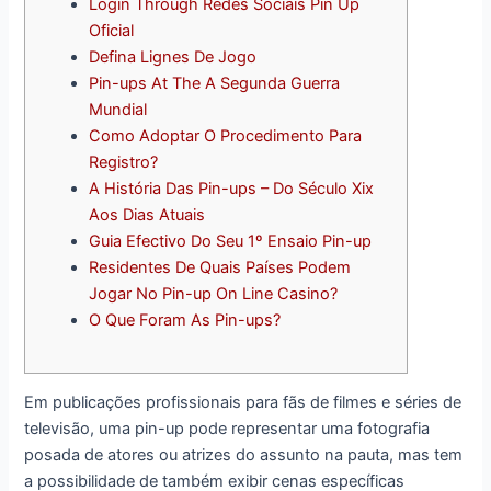
Login Through Redes Sociais Pin Up
Oficial
Defina Lignes De Jogo
Pin-ups At The A Segunda Guerra
Mundial
Como Adoptar O Procedimento Para
Registro?
A História Das Pin-ups – Do Século Xix
Aos Dias Atuais
Guia Efectivo Do Seu 1º Ensaio Pin-up
Residentes De Quais Países Podem
Jogar No Pin-up On Line Casino?
O Que Foram As Pin-ups?
Em publicações profissionais para fãs de filmes e séries de
televisão, uma pin-up pode representar uma fotografia
posada de atores ou atrizes do assunto na pauta, mas tem
a possibilidade de também exibir cenas específicas