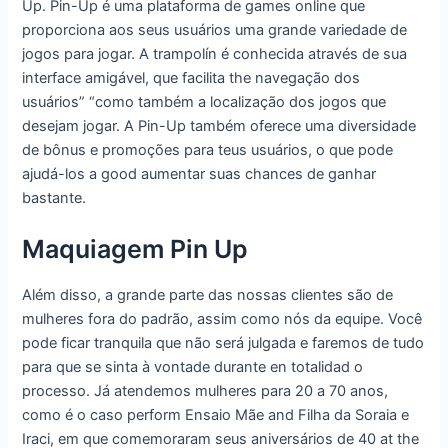
Up. Pin-Up é uma plataforma de games online que
proporciona aos seus usuários uma grande variedade de
jogos para jogar. A trampolín é conhecida através de sua
interface amigável, que facilita the navegação dos
usuários” “como também a localização dos jogos que
desejam jogar. A Pin-Up também oferece uma diversidade
de bônus e promoções para teus usuários, o que pode
ajudá-los a good aumentar suas chances de ganhar
bastante.
Maquiagem Pin Up
Além disso, a grande parte das nossas clientes são de
mulheres fora do padrão, assim como nós da equipe. Você
pode ficar tranquila que não será julgada e faremos de tudo
para que se sinta à vontade durante en totalidad o
processo. Já atendemos mulheres para 20 a 70 anos,
como é o caso perform Ensaio Mãe and Filha da Soraia e
Iraci, em que comemoraram seus aniversários de 40 at the