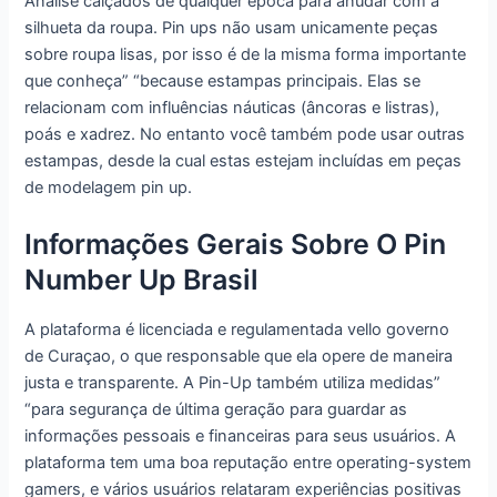
Analise calçados de qualquer época para anudar com a
silhueta da roupa. Pin ups não usam unicamente peças
sobre roupa lisas, por isso é de la misma forma importante
que conheça” “because estampas principais. Elas se
relacionam com influências náuticas (âncoras e listras),
poás e xadrez. No entanto você também pode usar outras
estampas, desde la cual estas estejam incluídas em peças
de modelagem pin up.
Informações Gerais Sobre O Pin
Number Up Brasil
A plataforma é licenciada e regulamentada vello governo
de Curaçao, o que responsable que ela opere de maneira
justa e transparente. A Pin-Up também utiliza medidas”
“para segurança de última geração para guardar as
informações pessoais e financeiras para seus usuários. A
plataforma tem uma boa reputação entre operating-system
gamers, e vários usuários relataram experiências positivas