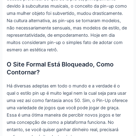
devido à subculturas musicais, o conceito da pin-up como
uma mulher objeto foi subvertido, mudou drasticamente.
Na cultura alternativa, as pin-ups se tornaram modelos,
não necessariamente sensuais, mas modelos de estilo, de
representatividade, de empoderamento. Hoje em dia
muitos consideram pin-up o simples fato de adotar com
esmero an estética retrô.
O Site Formal Está Bloqueado, Como
Contornar?
Há diversas adeptas em todo o mundo e a verdade é o
qual o estilo pin up é muito legal nem la cual seja para usar
uma vez asi como fantasia anos 50. Sim, o Pin-Up oferece
uma variedade de jogos que você pode jogar de graça.
Essa é uma ótima maneira de percibir novos jogos e ter
uma concepção de como a plataforma funciona. No
entanto, se você quiser ganhar dinheiro real, precisará