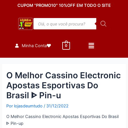
Ir
Post
CUPOM "PROMO10" 10%OFF EM TODO O SITE
para
navigation
o
Pesquisar
conteúdo
produtos
Minha Conta
0
O Melhor Cassino Electronic
Apostas Esportivas Do
Brasil ᐈ Pin-u
Por
lojasdeumtudo
/
31/12/2022
O Melhor Cassino Electronic Apostas Esportivas Do Brasil
ᐈ Pin-up