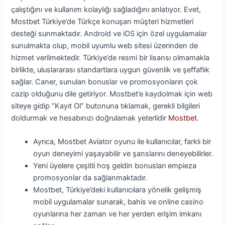
çalıştığını ve kullanım kolaylığı sağladığını anlatıyor. Evet,
Mostbet Türkiye’de Türkçe konuşan müşteri hizmetleri
desteği sunmaktadır. Android ve iOS için özel uygulamalar
sunulmakta olup, mobil uyumlu web sitesi üzerinden de
hizmet verilmektedir. Türkiye’de resmi bir lisansı olmamakla
birlikte, uluslararası standartlara uygun güvenlik ve şeffaflık
sağlar. Caner, sunulan bonuslar ve promosyonların çok
cazip olduğunu dile getiriyor. Mostbet’e kaydolmak için web
siteye gidip “Kayıt Ol” butonuna tıklamak, gerekli bilgileri
doldurmak ve hesabınızı doğrulamak yeterlidir
Mostbet
.
Ayrıca, Mostbet Aviator oyunu ile kullanıcılar, farklı bir
oyun deneyimi yaşayabilir ve şanslarını deneyebilirler.
Yeni üyelere çeşitli hoş geldin bonusları empieza
promosyonlar da sağlanmaktadır.
Mostbet, Türkiye’deki kullanıcılara yönelik gelişmiş
mobil uygulamalar sunarak, bahis ve online casino
oyunlarına her zaman ve her yerden erişim imkanı