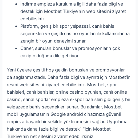
İndirme empieza kurulumla ilgili daha fazla bilgi ve
destek için Mostbet Türkiye’nin web sitesini ziyaret
edebilirsiniz.
Platform, geniş bir spor yelpazesi, canlı bahis
seçenekleri ve çeşitli casino oyunları ile kullanıcılarına
zengin bir oyun deneyimi sunar.
Caner, sunulan bonuslar ve promosyonların çok
cazip olduğunu dile getiriyor.
Yeni üyelere çeşitli hoş geldin bonusları ve promosyonlar
da sağlanmaktadır. Daha fazla bilgi ve ayrıntı için Mostbet’in
resmi web sitesini ziyaret edebilirsiniz. Mostbet, spor
bahisleri, canlı bahisler, online casino oyunları, canlı online
casino, sanal sporlar empieza e-spor bahisleri gibi geniş bir
yelpazede bahis seçenekleri sunar. Bu adımlar, Mostbet
mobil uygulamasının Google android cihazınıza güvenli
empieza başarılı bir şekilde yüklenmesini sağlar. Uygulama
hakkında daha fazla bilgi ve destek” “için Mostbet
Türkiye’nin net sitesini ziyaret edebilirsiniz.