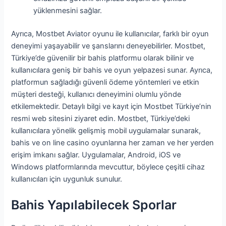
yüklenmesini sağlar.
Ayrıca, Mostbet Aviator oyunu ile kullanıcılar, farklı bir oyun
deneyimi yaşayabilir ve şanslarını deneyebilirler. Mostbet,
Türkiye’de güvenilir bir bahis platformu olarak bilinir ve
kullanıcılara geniş bir bahis ve oyun yelpazesi sunar. Ayrıca,
platformun sağladığı güvenli ödeme yöntemleri ve etkin
müşteri desteği, kullanıcı deneyimini olumlu yönde
etkilemektedir. Detaylı bilgi ve kayıt için Mostbet Türkiye’nin
resmi web sitesini ziyaret edin. Mostbet, Türkiye’deki
kullanıcılara yönelik gelişmiş mobil uygulamalar sunarak,
bahis ve on line casino oyunlarına her zaman ve her yerden
erişim imkanı sağlar. Uygulamalar, Android, iOS ve
Windows platformlarında mevcuttur, böylece çeşitli cihaz
kullanıcıları için uygunluk sunulur.
Bahis Yapılabilecek Sporlar