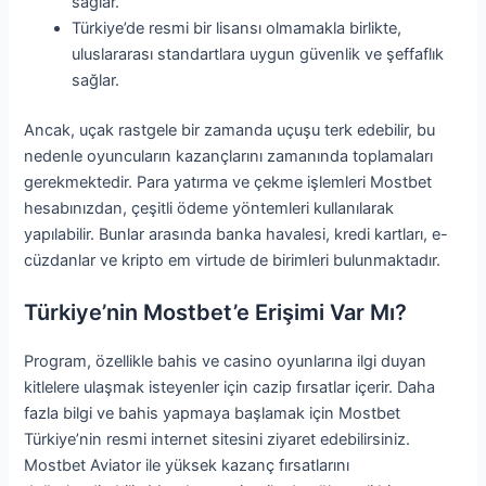
sağlar.
Türkiye’de resmi bir lisansı olmamakla birlikte,
uluslararası standartlara uygun güvenlik ve şeffaflık
sağlar.
Ancak, uçak rastgele bir zamanda uçuşu terk edebilir, bu
nedenle oyuncuların kazançlarını zamanında toplamaları
gerekmektedir. Para yatırma ve çekme işlemleri Mostbet
hesabınızdan, çeşitli ödeme yöntemleri kullanılarak
yapılabilir. Bunlar arasında banka havalesi, kredi kartları, e-
cüzdanlar ve kripto em virtude de birimleri bulunmaktadır.
Türkiye’nin Mostbet’e Erişimi Var Mı?
Program, özellikle bahis ve casino oyunlarına ilgi duyan
kitlelere ulaşmak isteyenler için cazip fırsatlar içerir. Daha
fazla bilgi ve bahis yapmaya başlamak için Mostbet
Türkiye’nin resmi internet sitesini ziyaret edebilirsiniz.
Mostbet Aviator ile yüksek kazanç fırsatlarını