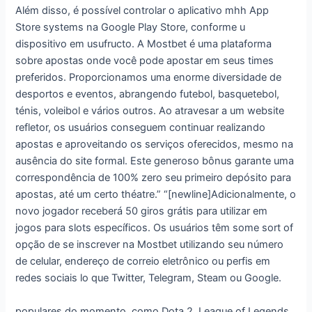
Além disso, é possível controlar o aplicativo mhh App
Store systems na Google Play Store, conforme u
dispositivo em usufructo. A Mostbet é uma plataforma
sobre apostas onde você pode apostar em seus times
preferidos. Proporcionamos uma enorme diversidade de
desportos e eventos, abrangendo futebol, basquetebol,
ténis, voleibol e vários outros. Ao atravesar a um website
refletor, os usuários conseguem continuar realizando
apostas e aproveitando os serviços oferecidos, mesmo na
ausência do site formal. Este generoso bônus garante uma
correspondência de 100% zero seu primeiro depósito para
apostas, até um certo théatre.” “[newline]Adicionalmente, o
novo jogador receberá 50 giros grátis para utilizar em
jogos para slots específicos. Os usuários têm some sort of
opção de se inscrever na Mostbet utilizando seu número
de celular, endereço de correio eletrônico ou perfis em
redes sociais lo que Twitter, Telegram, Steam ou Google.
populares do momento, como Dota 2, League of Legends