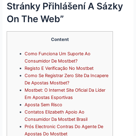
Stránky Přihlášení A Sázky
On The Web”
Content
Como Funciona Um Suporte Ao
Consumidor De Mostbet?
Registo E Verificação No Mostbet
Como Se Registrar Zero Site Da Incapere
De Apostas Mostbet?
Mostbet: O Internet Site Oficial Da Líder
Em Apostas Esportivas
Aposta Sem Risco
Contatos Elizabeth Apoio Ao
Consumidor Da Mostbet Brasil
Prós Electronic Contras Do Agente De
Apostas Do Mostbet