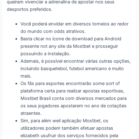
queiram vivenciar a adrenalina de apostar nos seus
desportos preferidos.
Você poderá envidar em diversos torneios ao redor
do mundo com odds atrativos.
Basta clicar no ícone de download para Android
presente not any site da Mostbet e prosseguir
possuindo a instalação.
Ademais, é possível encontrar várias outras opções,
incluindo basquetebol, futebol americano e muito
mais.
Os fãs para esportes encontrarão some sort of
plataforma certa para realizar apostas esportivas,
Mostbet Brasil conta com diversos mercados para
os seus jogadores apostarem no ano de cotações
atraentes.
Sim, para além weil aplicação Mostbet, os
utilizadores podem também efetuar apostas
elizabeth usufruir dos serviços fornecidos pela