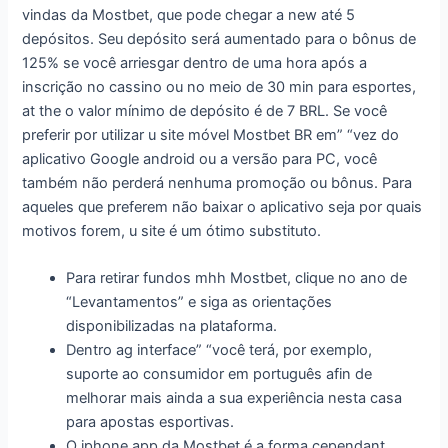
vindas da Mostbet, que pode chegar a new até 5
depósitos. Seu depósito será aumentado para o bônus de
125% se você arriesgar dentro de uma hora após a
inscrição no cassino ou no meio de 30 min para esportes,
at the o valor mínimo de depósito é de 7 BRL. Se você
preferir por utilizar u site móvel Mostbet BR em” “vez do
aplicativo Google android ou a versão para PC, você
também não perderá nenhuma promoção ou bônus. Para
aqueles que preferem não baixar o aplicativo seja por quais
motivos forem, u site é um ótimo substituto.
Para retirar fundos mhh Mostbet, clique no ano de
“Levantamentos” e siga as orientações
disponibilizadas na plataforma.
Dentro ag interface” “você terá, por exemplo,
suporte ao consumidor em português afin de
melhorar mais ainda a sua experiência nesta casa
para apostas esportivas.
O iphone app da Mostbet é a forma cependant