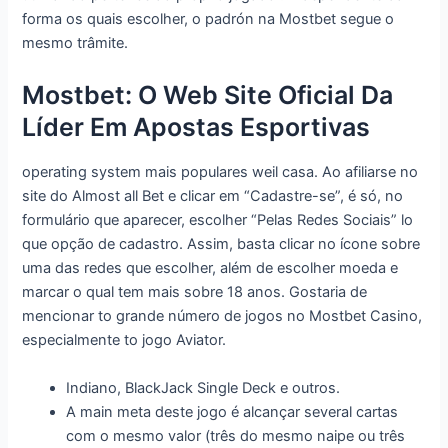
forma os quais escolher, o padrón na Mostbet segue o
mesmo trâmite.
Mostbet: O Web Site Oficial Da
Líder Em Apostas Esportivas
operating system mais populares weil casa. Ao afiliarse no
site do Almost all Bet e clicar em “Cadastre-se”, é só, no
formulário que aparecer, escolher “Pelas Redes Sociais” lo
que opção de cadastro. Assim, basta clicar no ícone sobre
uma das redes que escolher, além de escolher moeda e
marcar o qual tem mais sobre 18 anos. Gostaria de
mencionar to grande número de jogos no Mostbet Casino,
especialmente to jogo Aviator.
Indiano, BlackJack Single Deck e outros.
A main meta deste jogo é alcançar several cartas
com o mesmo valor (três do mesmo naipe ou três