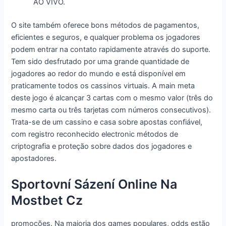
AO VIVO.
O site também oferece bons métodos de pagamentos,
eficientes e seguros, e qualquer problema os jogadores
podem entrar na contato rapidamente através do suporte.
Tem sido desfrutado por uma grande quantidade de
jogadores ao redor do mundo e está disponível em
praticamente todos os cassinos virtuais. A main meta
deste jogo é alcançar 3 cartas com o mesmo valor (três do
mesmo carta ou três tarjetas com números consecutivos).
Trata-se de um cassino e casa sobre apostas confiável,
com registro reconhecido electronic métodos de
criptografia e proteção sobre dados dos jogadores e
apostadores.
Sportovní Sázení Online Na
Mostbet Cz
promoções. Na maioria dos games populares, odds estão