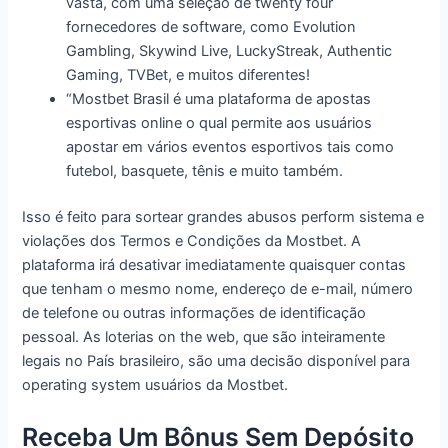
vasta, com uma seleção de twenty four
fornecedores de software, como Evolution
Gambling, Skywind Live, LuckyStreak, Authentic
Gaming, TVBet, e muitos diferentes!
“Mostbet Brasil é uma plataforma de apostas
esportivas online o qual permite aos usuários
apostar em vários eventos esportivos tais como
futebol, basquete, tênis e muito também.
Isso é feito para sortear grandes abusos perform sistema e
violações dos Termos e Condições da Mostbet. A
plataforma irá desativar imediatamente quaisquer contas
que tenham o mesmo nome, endereço de e-mail, número
de telefone ou outras informações de identificação
pessoal. As loterias on the web, que são inteiramente
legais no País brasileiro, são uma decisão disponível para
operating system usuários da Mostbet.
Receba Um Bônus Sem Depósito