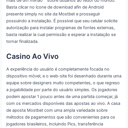
mais de um milhão” “sobre usuários ao redor do mundo.
Basta clicar no ícone de download afin de Android
presente simply no site da Mostbet e prosseguir
possuindo a instalação. É possível que seu celular solicite
autorização para instalar programas de fontes externas,
basta realizar la cual permissão e esperar a instalação se
tornar finalizada.
Casino Ao Vivo
A experiência do usuário é completamente focada no
dispositivo móvel, e o web-site foi desenhado durante uma
equipe sobre designers muito competentes, o que regreso
a jogabilidade por parte do usuário simples. Os jogadores
podem apostar 1 pouco antes de uma partida começar, já
com os mercados disponíveis das apostas ao vivo. A casa
de aposta Mostbet com uma ampla variedade sobre
métodos de pagamentos que são convenientes para os
jogadores brasileiros, incluindo Pics, transferência