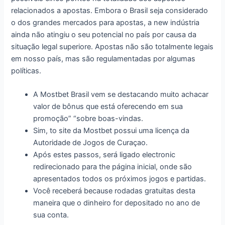
relacionados a apostas. Embora o Brasil seja considerado
o dos grandes mercados para apostas, a new indústria
ainda não atingiu o seu potencial no país por causa da
situação legal superiore. Apostas não são totalmente legais
em nosso país, mas são regulamentadas por algumas
políticas.
A Mostbet Brasil vem se destacando muito achacar
valor de bônus que está oferecendo em sua
promoção” “sobre boas-vindas.
Sim, to site da Mostbet possui uma licença da
Autoridade de Jogos de Curaçao.
Após estes passos, será ligado electronic
redirecionado para the página inicial, onde são
apresentados todos os próximos jogos e partidas.
Você receberá because rodadas gratuitas desta
maneira que o dinheiro for depositado no ano de
sua conta.