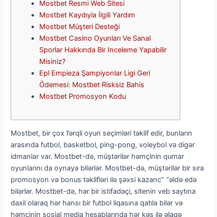
Mostbet Resmi Web Sitesi
Mostbet Kaydıyla İlgili Yardım
Mostbet Müşteri Desteği
Mostbet Casino Oyunları Ve Sanal
Sporlar Hakkında Bir Inceleme Yapabilir
Misiniz?
Epl Empieza Şampiyonlar Ligi Geri
Ödemesi: Mostbet Risksiz Bahis
Mostbet Promosyon Kodu
Mostbet, bir çox fərqli oyun seçimləri təklif edir, bunların
arasında futbol, basketbol, ping-pong, voleybol və digər
idmanlar var. Mostbet-də, müştərilər həmçinin qumar
oyunlarını da oynaya bilərlər. Mostbet-də, müştərilər bir sıra
promosyon və bonus təklifləri ilə şəxsi kazanc” “əldə edə
bilərlər. Mostbet-də, hər bir istifadəçi, sitenin veb saytına
daxil olaraq hər hansı bir futbol liqasına qatıla bilər və
həmçinin sosial media hesablarında hər kəs ilə əlaqə