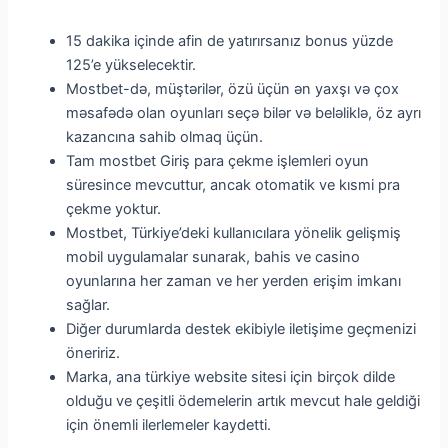
15 dakika içinde afin de yatırırsanız bonus yüzde
125’e yükselecektir.
Mostbet-də, müştərilər, özü üçün ən yaxşı və çox
məsafədə olan oyunları seçə bilər və beləliklə, öz ayrı
kazancına sahib olmaq üçün.
Tam mostbet Giriş para çekme işlemleri oyun
süresince mevcuttur, ancak otomatik ve kısmi pra
çekme yoktur.
Mostbet, Türkiye’deki kullanıcılara yönelik gelişmiş
mobil uygulamalar sunarak, bahis ve casino
oyunlarına her zaman ve her yerden erişim imkanı
sağlar.
Diğer durumlarda destek ekibiyle iletişime geçmenizi
öneririz.
Marka, ana türkiye website sitesi için birçok dilde
olduğu ve çeşitli ödemelerin artık mevcut hale geldiği
için önemli ilerlemeler kaydetti.