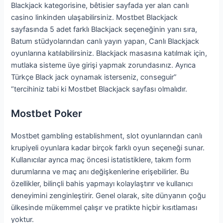
Blackjack kategorisine, bêtisier sayfada yer alan canlı
casino linkinden ulaşabilirsiniz. Mostbet Blackjack
sayfasında 5 adet farklı Blackjack seçeneğinin yanı sıra,
Batum stüdyolarından canlı yayın yapan, Canlı Blackjack
oyunlarına katılabilirsiniz. Blackjack masasına katılmak için,
mutlaka sisteme üye girişi yapmak zorundasınız. Ayrıca
Türkçe Black jack oynamak isterseniz, conseguir”
“tercihiniz tabi ki Mostbet Blackjack sayfası olmalıdır.
Mostbet Poker
Mostbet gambling establishment, slot oyunlarından canlı
krupiyeli oyunlara kadar birçok farklı oyun seçeneği sunar.
Kullanıcılar ayrıca maç öncesi istatistiklere, takım form
durumlarına ve maç anı değişkenlerine erişebilirler. Bu
özellikler, bilinçli bahis yapmayı kolaylaştırır ve kullanıcı
deneyimini zenginleştirir. Genel olarak, site dünyanın çoğu
ülkesinde mükemmel çalışır ve pratikte hiçbir kısıtlaması
yoktur.