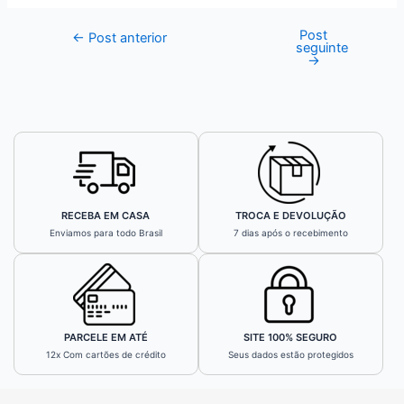
Post
←
Post anterior
seguinte
→
RECEBA EM CASA
TROCA E DEVOLUÇÃO
Enviamos para todo Brasil
7 dias após o recebimento
PARCELE EM ATÉ
SITE 100% SEGURO
12x Com cartões de crédito
Seus dados estão protegidos