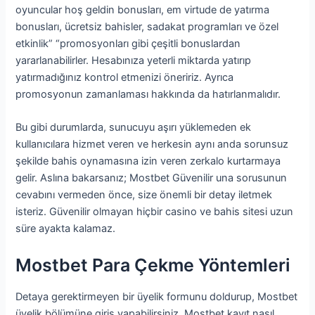
oyuncular hoş geldin bonusları, em virtude de yatırma
bonusları, ücretsiz bahisler, sadakat programları ve özel
etkinlik” “promosyonları gibi çeşitli bonuslardan
yararlanabilirler. Hesabınıza yeterli miktarda yatırıp
yatırmadığınız kontrol etmenizi öneririz. Ayrıca
promosyonun zamanlaması hakkında da hatırlanmalıdır.
Bu gibi durumlarda, sunucuyu aşırı yüklemeden ek
kullanıcılara hizmet veren ve herkesin aynı anda sorunsuz
şekilde bahis oynamasına izin veren zerkalo kurtarmaya
gelir. Aslına bakarsanız; Mostbet Güvenilir una sorusunun
cevabını vermeden önce, size önemli bir detay iletmek
isteriz. Güvenilir olmayan hiçbir casino ve bahis sitesi uzun
süre ayakta kalamaz.
Mostbet Para Çekme Yöntemleri
Detaya gerektirmeyen bir üyelik formunu doldurup, Mostbet
üyelik bölümüne giriş yapabilirsiniz. Mostbet kayıt nasıl