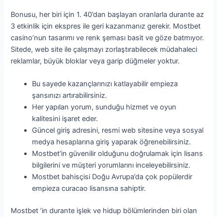
Bonusu, her biri için 1. 40’dan başlayan oranlarla durante az
3 etkinlik için ekspres ile geri kazanmanız gerekir. Mostbet
casino’nun tasarımı ve renk şeması basit ve göze batmıyor.
Sitede, web site ile çalışmayı zorlaştırabilecek müdahaleci
reklamlar, büyük bloklar veya garip düğmeler yoktur.
Bu sayede kazançlarınızı katlayabilir empieza
şansınızı artırabilirsiniz.
Her yapılan yorum, sunduğu hizmet ve oyun
kalitesini işaret eder.
Güncel giriş adresini, resmi web sitesine veya sosyal
medya hesaplarına giriş yaparak öğrenebilirsiniz.
Mostbet’in güvenilir olduğunu doğrulamak için lisans
bilgilerini ve müşteri yorumlarını inceleyebilirsiniz.
Mostbet bahisçisi Doğu Avrupa’da çok popülerdir
empieza curacao lisansına sahiptir.
Mostbet ’in durante işlek ve hidup bölümlerinden biri olan