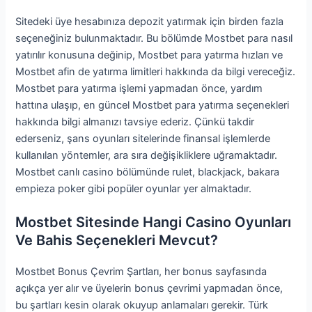
Sitedeki üye hesabınıza depozit yatırmak için birden fazla
seçeneğiniz bulunmaktadır. Bu bölümde Mostbet para nasıl
yatırılır konusuna değinip, Mostbet para yatırma hızları ve
Mostbet afin de yatırma limitleri hakkında da bilgi vereceğiz.
Mostbet para yatırma işlemi yapmadan önce, yardım
hattına ulaşıp, en güncel Mostbet para yatırma seçenekleri
hakkında bilgi almanızı tavsiye ederiz. Çünkü takdir
ederseniz, şans oyunları sitelerinde finansal işlemlerde
kullanılan yöntemler, ara sıra değişikliklere uğramaktadır.
Mostbet canlı casino bölümünde rulet, blackjack, bakara
empieza poker gibi popüler oyunlar yer almaktadır.
Mostbet Sitesinde Hangi Casino Oyunları
Ve Bahis Seçenekleri Mevcut?
Mostbet Bonus Çevrim Şartları, her bonus sayfasında
açıkça yer alır ve üyelerin bonus çevrimi yapmadan önce,
bu şartları kesin olarak okuyup anlamaları gerekir. Türk