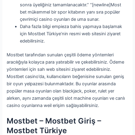
sonra üyeliğiniz tamamlanacaktır.” “[newline]Most
bet mükemmel bir spor kitabının yanı sıra popüler
çevrimiçi casino oyunları de uma sunar.
Daha fazla bilgi empieza bahis yapmaya başlamak
için Mostbet Türkiye’nin resmi web sitesini ziyaret
edebilirsiniz.
Mostbet tarafından sunulan çeşitli ödeme yöntemleri
aracılığıyla kolayca para yatırabilir ve çekebilirsiniz. Ödeme
yöntemleri için sah web sitesini ziyaret edebilirsiniz.
Mostbet casino’da, kullanıcıların beğenisine sunulan geniş
bir oyun yelpazesi bulunmaktadır. Bu oyunlar arasında
popüler masa oyunları olan blackjack, poker, rulet yer
alırken, aynı zamanda çeşitli slot machine oyunları ve canlı
casino oyunlarına weil erişim sağlayabilirsiniz.
Mostbet – Mostbet Giriş –
Mostbet Türkiye