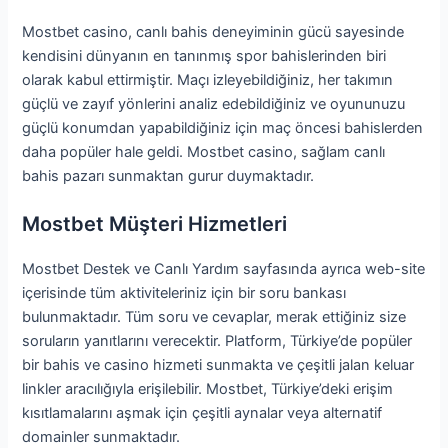
Mostbet casino, canlı bahis deneyiminin gücü sayesinde
kendisini dünyanın en tanınmış spor bahislerinden biri
olarak kabul ettirmiştir. Maçı izleyebildiğiniz, her takımın
güçlü ve zayıf yönlerini analiz edebildiğiniz ve oyununuzu
güçlü konumdan yapabildiğiniz için maç öncesi bahislerden
daha popüler hale geldi. Mostbet casino, sağlam canlı
bahis pazarı sunmaktan gurur duymaktadır.
Mostbet Müşteri Hizmetleri
Mostbet Destek ve Canlı Yardım sayfasında ayrıca web-site
içerisinde tüm aktiviteleriniz için bir soru bankası
bulunmaktadır. Tüm soru ve cevaplar, merak ettiğiniz size
soruların yanıtlarını verecektir. Platform, Türkiye’de popüler
bir bahis ve casino hizmeti sunmakta ve çeşitli jalan keluar
linkler aracılığıyla erişilebilir. Mostbet, Türkiye’deki erişim
kısıtlamalarını aşmak için çeşitli aynalar veya alternatif
domainler sunmaktadır.