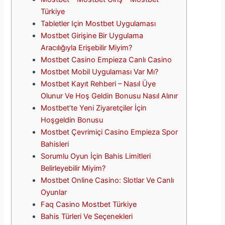
Türkiye
Tabletler Için Mostbet Uygulaması
Mostbet Girişine Bir Uygulama
Aracılığıyla Erişebilir Miyim?
Mostbet Casino Empieza Canlı Casino
Mostbet Mobil Uygulaması Var Mı?
Mostbet Kayıt Rehberi – Nasıl Üye
Olunur Ve Hoş Geldin Bonusu Nasıl Alınır
Mostbet’te Yeni Ziyaretçiler İçin
Hoşgeldin Bonusu
Mostbet Çevrimiçi Casino Empieza Spor
Bahisleri
Sorumlu Oyun İçin Bahis Limitleri
Belirleyebilir Miyim?
Mostbet Online Casino: Slotlar Ve Canlı
Oyunlar
Faq Casino Mostbet Türkiye
Bahis Türleri Ve Seçenekleri