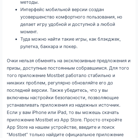
методы.
Интерфейс мобильной версии создан
усовершенство комфортного пользования, но
делает игру удобной и доступной а любой
момент.
Туда можно найти такие игры, как блэкджек,
рулетка, баккара и покер.
Очки нельзя обменять на эксклюзивные предложения и
призы, доступные постоянным собравшимся. Для того
того приложение Mostbet работало стабильно и
никаких проблем, регулярно обновляйте его до
последней версии. Также убедитесь, что у вы
включены настройки безопасности, позволяющие
устанавливать приложения из надежных источник.
Если у вам iPhone или iPad, то вы можешь скачать
приложение Mostbet из App Store. Просто откройте
App Store на нашем устройстве, введите и поиск
“Mostbet” только найдите официальное приложение