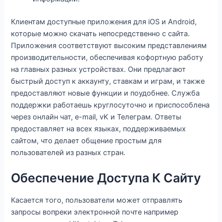
Клиентам доступные приложения для iOS и Android,
которые можно скачать непосредственно с сайта.
Приложения соответствуют высоким представлениям
производительности, обеспечивая кофортную работу
на главных разных устройствах. Они предлагают
быстрый доступ к аккаунту, ставкам и играм, и также
предоставляют новые функции и поудобнее. Служба
поддержки работаешь круглосуточно и приспособлена
через онлайн чат, e-mail, vK и Телеграм. Ответы
предоставляет на всех языках, поддерживаемых
сайтом, что делает общение простым для
пользователей из разных стран.
Обеспечение Доступа К Сайту
Касается того, пользователи может отправлять
запросы вопреки электронной почте например