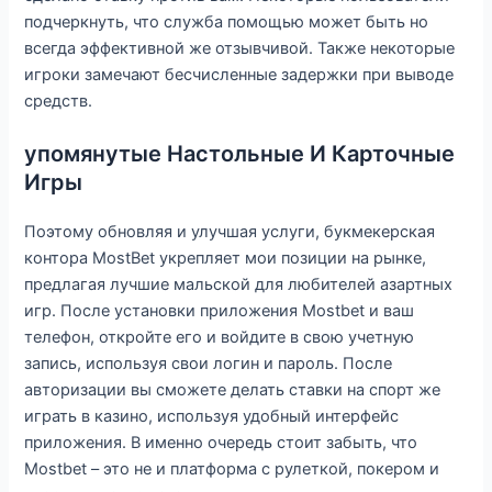
подчеркнуть, что служба помощью может быть но
всегда эффективной же отзывчивой. Также некоторые
игроки замечают бесчисленные задержки при выводе
средств.
упомянутые Настольные И Карточные
Игры
Поэтому обновляя и улучшая услуги, букмекерская
контора MostBet укрепляет мои позиции на рынке,
предлагая лучшие мальской для любителей азартных
игр. После установки приложения Mostbet и ваш
телефон, откройте его и войдите в свою учетную
запись, используя свои логин и пароль. После
авторизации вы сможете делать ставки на спорт же
играть в казино, используя удобный интерфейс
приложения. В именно очередь стоит забыть, что
Mostbet – это не и платформа с рулеткой, покером и