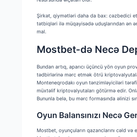
Şirkət, qiymətləri daha da bax: cəzbedici et
tətbiqləri ilə müqayisədə uduşlarından ən ən
mal.
Mostbet-də Necə Depo
Bundan artıq, aparıcı üçüncü yön oyun prova
tədbirlərinə mərc etmək ötrü kriptovalyutal
Monteneqrodakı oyun tənzimləyiciləri tərəfin
müxtəlif kriptovalyutaları götürmə edir. Onl
Bununla belə, bu mərc formasında əlinizi s
Oyun Balansınızı Necə Ge
Mostbet, oyunçuların qazanclarını cəld və et