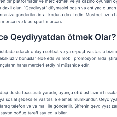
n bir platformadır və mərc etmək və ya kazino oyunları oy
daxil olun, “Qeydiyyat” düyməsini basın və ehtiyac olunan
nizə göndərilən iqrar kodunu daxil edin. Mostbet uzun hədi
n mərcəri və kibersport mərcəri.
cə Qeydiyyatdan ötmək Olar?
ifadə edərək onlayn söhbət və ya e-poçt vasitəsilə biziml
 eksklüziv bonuslar əldə edə və mobil promosyonlarda iştirak
uların hansı mərcləri etdiyini müşahidə edir.
adəçi dostu təəssüratı yaradır, oyunçu ötrü əsl lazımi hiss
ə ya sosial şəbəkələr vasitəsilə eləmək mümkündür. Qeydiyy
laraq telefon və ya mail ilə göndərilir. Şifrənin qeydiyyat 
ytın boğuq tərəfi say edilə bilər.