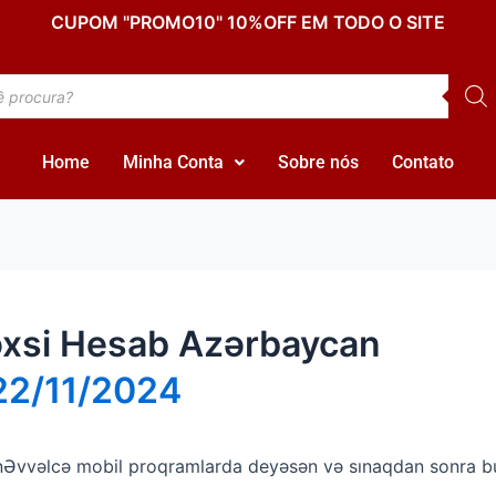
CUPOM "PROMO10" 10%OFF EM TODO O SITE
Home
Minha Conta
Sobre nós
Contato
əxsi Hesab Azərbaycan
22/11/2024
n
Əvvəlcə mobil proqramlarda deyəsən və sınaqdan sonra b