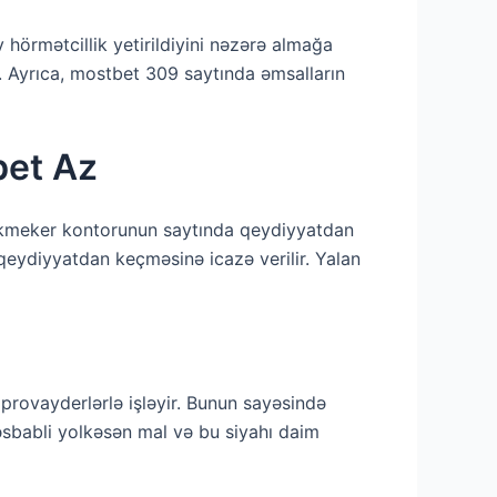
hörmətcillik yetirildiyini nəzərə almağa
 Ayrıca, mostbet 309 saytında əmsalların
et Az
Bukmeker kontorunun saytında qeydiyyatdan
 qeydiyyatdan keçməsinə icazə verilir. Yalan
 provayderlərlə işləyir. Bunun sayəsində
əsbabli yolkəsən mal və bu siyahı daim