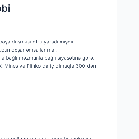
əbi
başa düşməsi ötrü yaradılmışdır.
üçün oxşar əmsallar mal.
ə bağlı məzmunla bağlı siyasətinə görə.
X, Mines və Plinko da iç olmaqla 300-dən
ə ən pullu proqnozları verə biləcəksiniz.