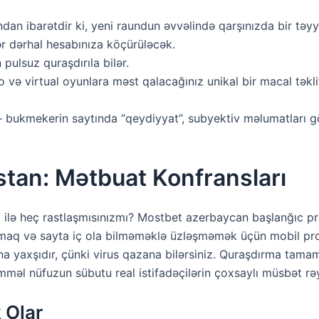
n ibarətdir ki, yeni raundun əvvəlində qarşınızda bir təyy
ər dərhal hesabınıza köçürüləcək.
pulsuz quraşdırıla bilər.
ə virtual oyunlara məst qalacağınız unikal bir macal təkli
– bukmekerin saytında “qeydiyyat”, subyektiv məlumatları g
tan: Mətbuat Konfransları
ı ilə heç rastlaşmısınızmı? Mostbet azerbaycan başlanğıc p
axmaq və sayta iç ola bilməməklə üzləşməmək üçün mobil pr
ha yaxşıdır, çünki virus qazana bilərsiniz. Quraşdırma ta
l nüfuzun sübutu real istifadəçilərin çoxsaylı müsbət rəylə
 Olar