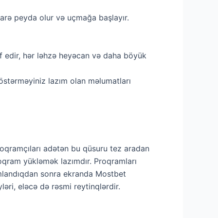
arə peyda olur və uçmağa başlayır.
f edir, hər ləhzə heyəcan və daha böyük
östərməyiniz lazım olan məlumatları
roqramçıları adətən bu qüsuru tez aradan
oqram yükləmək lazımdır. Proqramları
mamlandıqdan sonra ekranda Mostbet
ri, eləcə də rəsmi reytinqlərdir.