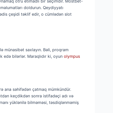
namaq ötrü etimadli bir seçimdir. Mostbet-
 məlumatları doldurun. Qeydiyyatı
s çeşidi təklif edir, o cümlədən slot
ə münasibət saxlayın. Bəli, proqram
 edə bilərlər. Maraqlıdır ki, oyun
olympus
ələrə ana səhifədən çatmaq mümkündür.
atdan keçdikdən sonra istifadəçi adı və
zamanı yüklənilə bilməməsi, təsdiqlənməmiş