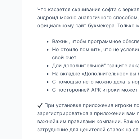
Что касается скачивания софта с зерк
андроид можно аналогичного способом,
официальному сайт букмекера. Только м
Важны, чтобы программное обесп
Но стоило помнить, что не услов
свой счет.
Дли дополнительной” “защите акк
На вкладке «Дополнительное» вы
С помощью него можно делать нор
С посторонней APK игроки может р
При установке приложения игроки пол
зарегистрироваться а приложении вам п
важнейшим правилами компании. Важно 
затруднение для ценителей ставок на с