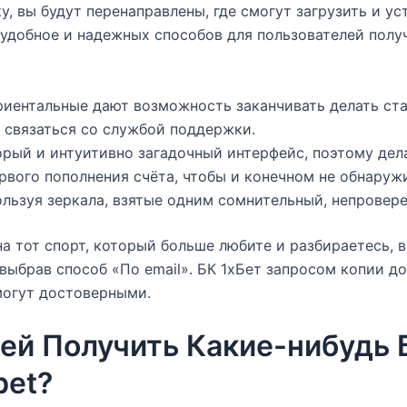
у, вы будут перенаправлены, где смогут загрузить и у
удобное и надежных способов для пользователей получ
риентальные дают возможность заканчивать делать ста
 связаться со службой поддержки.
орый и интуитивно загадочный интерфейс, поэтому дела
рвого пополнения счёта, чтобы и конечном не обнаруж
льзуя зеркала, взятые одним сомнительный, непровер
а тот спорт, который больше любите и разбираетесь, в
, выбрав способ «По email». БК 1хБет запросом копии 
могут достоверными.
ей Получить Какие-нибудь 
bet?