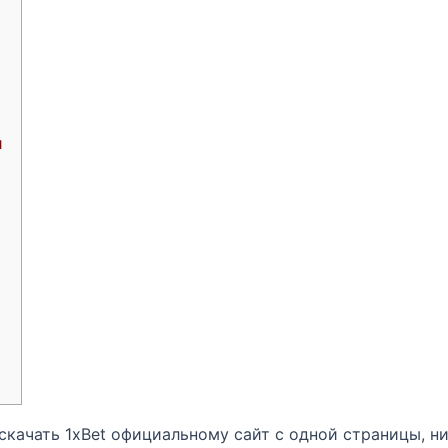
й
качать 1xBet официальному сайт с одной страницы, н