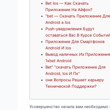
Bet Іos — Как Скачать
Приложение На Айфон?
“bet — Скачать Приложение Для
Android а Іos
Push-уведомления Будут
оставаться Вас В Курсе Событи
Приложение Для Смартфонов
Android И Ios
Вывод наличных Из Приложения
1xbet Android
Bet” “скачать Приложение Для
Android, Ios И Пк”
они Вопросы Решает карьеру
Технической Поддержки?
Усовершенство начала вам необходимо с