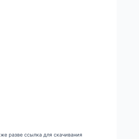
иже разве ссылка для скачивания