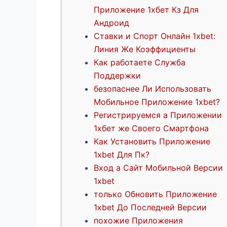
Приложение 1хбет Кз Для
Андроид
Ставки и Спорт Онлайн 1xbet:
Линия Же Коэффициенты
Как работаете Служба
Поддержки
безопаснее Ли Использовать
Мобильное Приложение 1xbet?
Регистрируемся а Приложении
1хбет же Своего Смартфона
Как Установить Приложение
1xbet Для Пк?
Вход а Сайт Мобильной Версии
1xbet
только Обновить Приложение
1xbet До Последней Версии
похожие Приложения