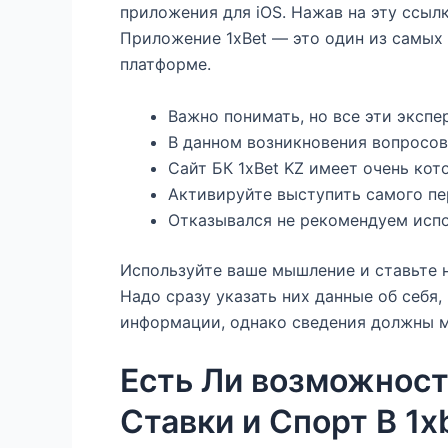
приложения для iOS. Нажав на эту ссылк
Приложение 1xBet — это один из самых 
платформе.
Важно понимать, но все эти экспе
В данном возникновения вопросов
Сайт БК 1xBet KZ имеет очень кот
Активируйте выступить самого пе
Отказывался не рекомендуем испо
Используйте ваше мышление и ставьте н
Надо сразу указать них данные об себя
информации, однако сведения должны 
Есть Ли возможност
Ставки и Спорт В 1x