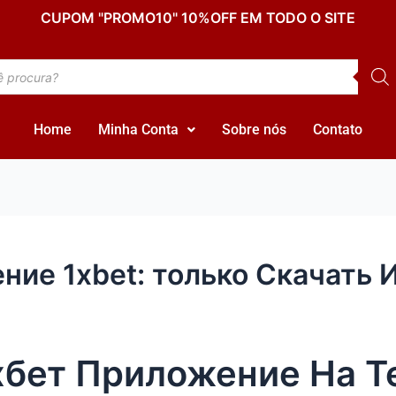
CUPOM "PROMO10" 10%OFF EM TODO O SITE
Home
Minha Conta
Sobre nós
Contato
ие 1xbet: только Скачать И
1хбет Приложение На 