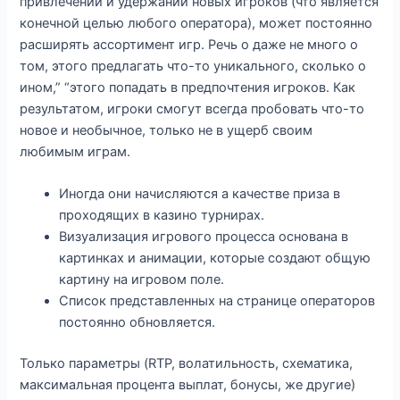
привлечении и удержании новых игроков (что является
конечной целью любого оператора), может постоянно
расширять ассортимент игр. Речь о даже не много о
том, этого предлагать что-то уникального, сколько о
ином,” “этого попадать в предпочтения игроков. Как
результатом, игроки смогут всегда пробовать что-то
новое и необычное, только не в ущерб своим
любимым играм.
Иногда они начисляются а качестве приза в
проходящих в казино турнирах.
Визуализация игрового процесса основана в
картинках и анимации, которые создают общую
картину на игровом поле.
Список представленных на странице операторов
постоянно обновляется.
Только параметры (RTP, волатильность, схематика,
максимальная процента выплат, бонусы, же другие)