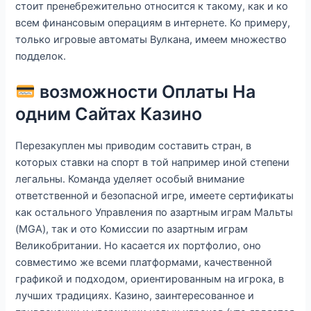
стоит пренебрежительно относится к такому, как и ко
всем финансовым операциям в интернете. Ко примеру,
только игровые автоматы Вулкана, имеем множество
подделок.
возможности Оплаты На
одним Сайтах Казино
Перезакуплен мы приводим составить стран, в
которых ставки на спорт в той например иной степени
легальны. Команда уделяет особый внимание
ответственной и безопасной игре, имеете сертификаты
как остального Управления по азартным играм Мальты
(MGA), так и ото Комиссии по азартным играм
Великобритании. Но касается их портфолио, оно
совместимо же всеми платформами, качественной
графикой и подходом, ориентированным на игрока, в
лучших традициях. Казино, заинтересованное и