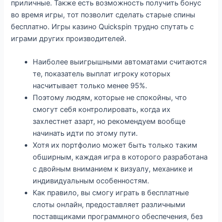
приличные. Также есть возможность получить бонус
во время игры, тот позволит сделать старые спины
бесплатно. Игры казино Quickspin трудно спутать с
играми других производителей.
Наиболее выигрышными автоматами считаются
те, показатель выплат игроку которых
насчитывает только менее 95%.
Поэтому людям, которые не спокойны, что
смогут себя контролировать, когда их
захлестнет азарт, но рекомендуем вообще
начинать идти по этому пути.
Хотя их портфолио может быть только таким
обширным, каждая игра в которого разработана
с двойным вниманием к визуалу, механике и
индивидуальным особенностям.
Как правило, вы смогу играть в бесплатные
слоты онлайн, предоставляет различными
поставщиками программного обеспечения, без