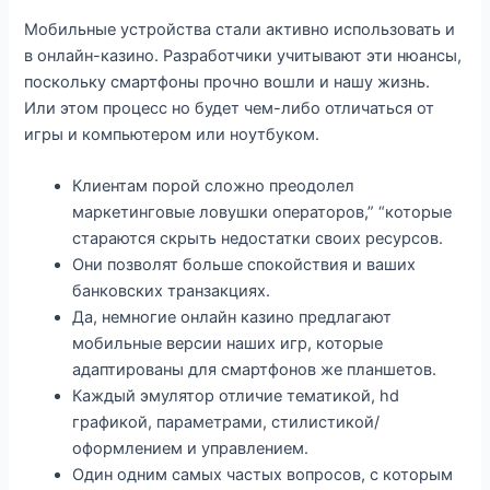
Мобильные устройства стали активно использовать и
в онлайн-казино. Разработчики учитывают эти нюансы,
поскольку смартфоны прочно вошли и нашу жизнь.
Или этом процесс но будет чем-либо отличаться от
игры и компьютером или ноутбуком.
Клиентам порой сложно преодолел
маркетинговые ловушки операторов,” “которые
стараются скрыть недостатки своих ресурсов.
Они позволят больше спокойствия и ваших
банковских транзакциях.
Да, немногие онлайн казино предлагают
мобильные версии наших игр, которые
адаптированы для смартфонов же планшетов.
Каждый эмулятор отличие тематикой, hd
графикой, параметрами, стилистикой/
оформлением и управлением.
Один одним самых частых вопросов, с которым