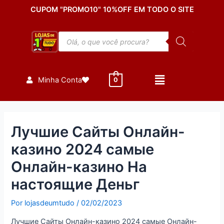
Ir
Post
CUPOM "PROMO10" 10%OFF EM TODO O SITE
para
navigation
o
Pesquisar
conteúdo
produtos
Minha Conta
0
Лучшие Сайты Онлайн-
казино 2024 самые
Онлайн-казино На
настоящие Деньг
Por
lojasdeumtudo
/
02/02/2023
Лучшие Сайты Онлайн-казино 2024 самые Онлайн-