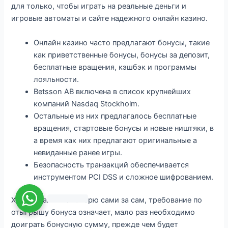
для только, чтобы играть на реальные деньги и
игровые автоматы и сайте надежного онлайн казино.
Онлайн казино часто предлагают бонусы, такие
как приветственные бонусы, бонусы за депозит,
бесплатные вращения, кэшбэк и программы
лояльности.
Betsson AB включена в список крупнейших
компаний Nasdaq Stockholm.
Остальные из них предлагалось бесплатные
вращения, стартовые бонусы и новые ништяки, в
а время как них предлагают оригинальные а
невиданные ранее игры.
Безопасность транзакций обеспечивается
инструментом PCI DSS и сложное шифрованием.
Хотя остальные говорю сами за сам, требование по
отыгрышу бонуса означает, мало раз необходимо
доиграть бонусную сумму, прежде чем будет