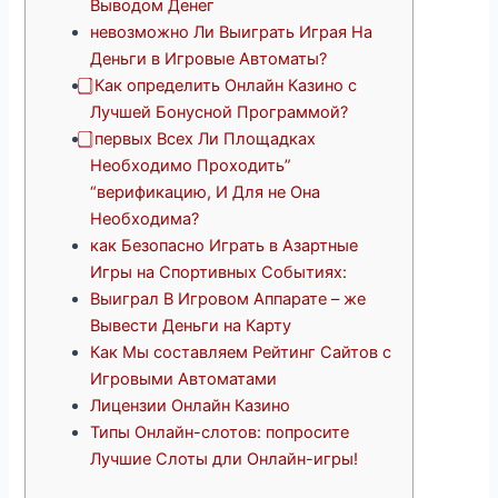
Выводом Денег
невозможно Ли Выиграть Играя На
Деньги в Игровые Автоматы?
⃣ Как определить Онлайн Казино с
Лучшей Бонусной Программой?
⃣ первых Всех Ли Площадках
Необходимо Проходить”
“верификацию, И Для не Она
Необходима?
как Безопасно Играть в Азартные
Игры на Спортивных Событиях:
Выиграл В Игровом Аппарате – же
Вывести Деньги на Карту
Как Мы составляем Рейтинг Сайтов с
Игровыми Автоматами
Лицензии Онлайн Казино
Типы Онлайн-слотов: попросите
Лучшие Слоты дли Онлайн-игры!