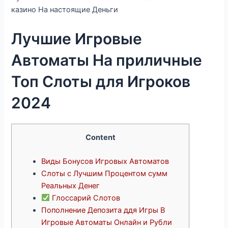
казино На настоящие Деньги
Лучшие Игровые
Автоматы На приличные
Топ Слоты для Игроков
2024
Content
Виды Бонусов Игровых Автоматов
Слоты с Лучшим Процентом сумм
Реальных Денег
Глоссарий Слотов
Пополнение Депозита ддя Игры В
Игровые Автоматы Онлайн и Рубли