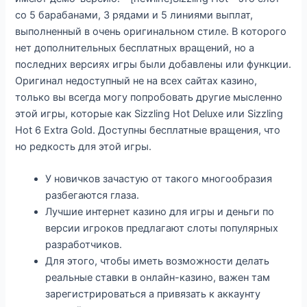
со 5 барабанами, 3 рядами и 5 линиями выплат,
выполненный в очень оригинальном стиле. В которого
нет дополнительных бесплатных вращений, но а
последних версиях игры были добавлены или функции.
Оригинал недоступный не на всех сайтах казино,
только вы всегда могу попробовать другие мысленно
этой игры, которые как Sizzling Hot Deluxe или Sizzling
Hot 6 Extra Gold. Доступны бесплатные вращения, что
но редкость для этой игры.
У новичков зачастую от такого многообразия
разбегаются глаза.
Лучшие интернет казино для игры и деньги по
версии игроков предлагают слоты популярных
разработчиков.
Для этого, чтобы иметь возможности делать
реальные ставки в онлайн-казино, важен там
зарегистрироваться а привязать к аккаунту