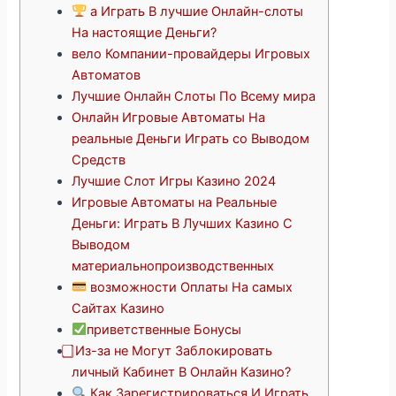
а Играть В лучшие Онлайн-слоты
На настоящие Деньги?
вело Компании-провайдеры Игровых
Автоматов
Лучшие Онлайн Слоты По Всему мира
Онлайн Игровые Автоматы На
реальные Деньги Играть со Выводом
Средств
Лучшие Слот Игры Казино 2024
Игровые Автоматы на Реальные
Деньги: Играть В Лучших Казино С
Выводом
материальнопроизводственных
возможности Оплаты На самых
Сайтах Казино
приветственные Бонусы
⃣ Из-за не Могут Заблокировать
личный Кабинет В Онлайн Казино?
Как Зарегистрироваться И Играть