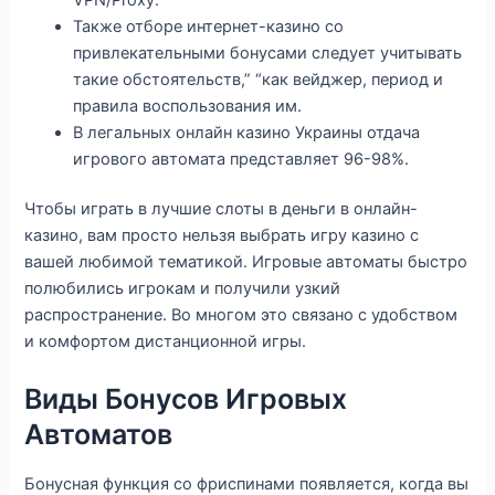
Также отборе интернет-казино со
привлекательными бонусами следует учитывать
такие обстоятельств,” “как вейджер, период и
правила воспользования им.
В легальных онлайн казино Украины отдача
игрового автомата представляет 96-98%.
Чтобы играть в лучшие слоты в деньги в онлайн-
казино, вам просто нельзя выбрать игру казино с
вашей любимой тематикой. Игровые автоматы быстро
полюбились игрокам и получили узкий
распространение. Во многом это связано с удобством
и комфортом дистанционной игры.
Виды Бонусов Игровых
Автоматов
Бонусная функция со фриспинами появляется, когда вы