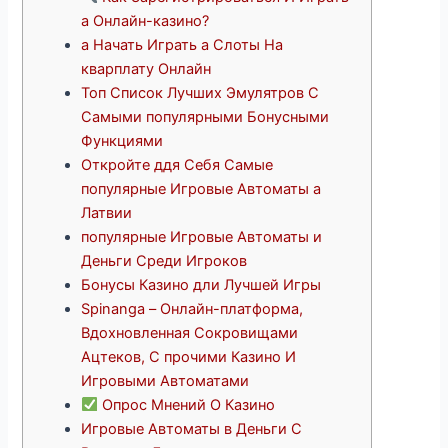
а Онлайн-казино?
а Начать Играть а Слоты На
кварплату Онлайн
Топ Список Лучших Эмулятров С
Самыми популярными Бонусными
Функциями
Откройте ддя Себя Самые
популярные Игровые Автоматы а
Латвии
популярные Игровые Автоматы и
Деньги Среди Игроков
Бонусы Казино дли Лучшей Игры
Spinanga – Онлайн-платформа,
Вдохновленная Сокровищами
Ацтеков, С прочими Казино И
Игровыми Автоматами
Опрос Мнений О Казино
Игровые Автоматы в Деньги С