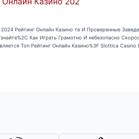
0 Онлайн Казино 202
 2024 Рейтинг Онлайн Казино те И Проверенные Завед
Узнайте%2C Как Играть Грамотно И небезопасно Скорос
ляется Топ Рейтинг Онлайн Казино%3F Slottica Casin