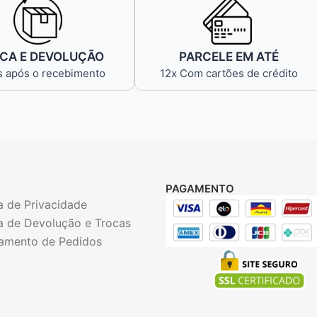
CA E DEVOLUÇÃO
PARCELE EM ATÉ
s após o recebimento
12x Com cartões de crédito
PAGAMENTO
ca de Privacidade
ca de Devolução e Trocas
amento de Pedidos