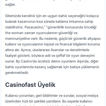
sağlar.
Sitemizde kendiniz için en uygun bahis seçeneğini kolayca
bularak kazancınızı kısa sürede katlama imkanına sahip
olabilirsiniz. Pasacasino,” “güvenilirlik konusunda önceliği
the woman zaman oyuncularının güvenliği ve
memnuniyetine verir. Bu nedenle, güçlü bir güvenlik altyapısı
kullanır ve oyuncularının kişisel ve finansal bilgilerini koruma
altına alır. Ayrıca, uluslararası lisanslar ve denetimlerle
faaliyet gösterir, böylece adil ve şeffaf bir oyun deneyimi
sunar. By Casino’da ücretsiz demo oyunların dışında, diğer
bahis oyunlarında kazanç sağlamak için bakiye yüklemeniz
gerekmektedir.
Casinofast Üyelik
Kullanıcı yorumları, geri bildirimler ve sorular, sosyal medya
üzerinden hızlı bir şekilde yanıtlanır. Bu sayede kullanıcı