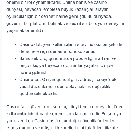
önemli bir rol oynamaktadır. Online bahis ve casino
dünyası, heyecanı empieza büyük kazançları arayan
oyuncular için bir cennet haline gelmiştir. Bu dünyada,
güvenilir bir platform bulmak ve kesintisiz bir oyun deneyimi
yaşamak önemlidir.
Casinoslot, yeni kullanıcıların siteyi risksiz bir şekilde
denemeleri için deneme bonusu sunar.
Bahis sektörü, günümüzde popülerliğini artıran ve
birçok kişiye heyecan dolu anlar yaşatan bir joe
haline gelmiştir.
Casinofast Giriş’in güncel giriş adresi, Türkiye’deki
yasal düzenlemelerden dolayı sık sık değişiklik
gösterebilmektedir.
Casinofast güvenilir mi sorusu, siteyi tercih etmeyi düşünen
kullanıcılar için durante önemli sorulardan biridir. Bu soruya
yanıt verirken Casinofast’ın sunduğu güvenlik önlemleri,
lisans durumu ve müşteri hizmetleri gibi faktörleri dikkate