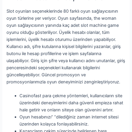
Slot oyunları seçeneklerinde 80 farklı oyun sağlayıcısının
oyun türlerine yer veriyor. Oyun sayfasında, the woman
oyun sağlayıcısının yanında kaç adet slot machine game
oyunu olduğu gösteriliyor. Üyelik hesabı olanlar, tüm
işlemlerini, üyelik hesabı oturumu üzerinden yapabiliyor.
Kullanıcı adı, şifre kutularına kişisel bilgilerini yazanlar, giriş
butonu ile hesap profillerine ve işlem sayfalarına
ulaşabiliyor. Giriş için şifre veya kullanıcı adını unutanlar, giriş
penceresindeki seçenekleri kullanarak bilgilerini
güncelleyebiliyor. Güncel promosyon ve
promosyonlarımızla oyun deneyiminizi zenginleştiriyoruz.
Casinofast para çekme yöntemleri, kullanıcıların site
üzerindeki deneyimlerini daha güvenli empieza rahat
hale getirir ve onların siteye olan güvenini artırır.
Oyun hesabınızı” “dilediğiniz zaman internet sitesi
üzerinden kolayca fonlayabilirsiniz.
Kazançların çekim sürecinde belirlenen bare