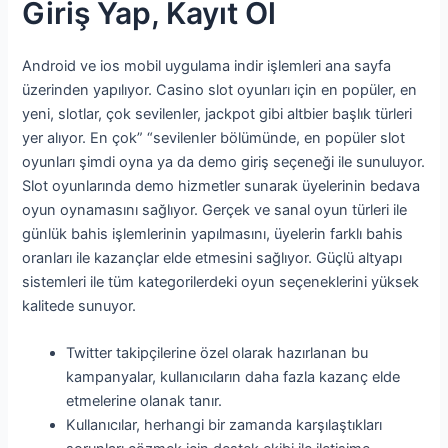
Giriş Yap, Kayıt Ol
Android ve ios mobil uygulama indir işlemleri ana sayfa
üzerinden yapılıyor. Casino slot oyunları için en popüler, en
yeni, slotlar, çok sevilenler, jackpot gibi altbier başlık türleri
yer alıyor. En çok” “sevilenler bölümünde, en popüler slot
oyunları şimdi oyna ya da demo giriş seçeneği ile sunuluyor.
Slot oyunlarında demo hizmetler sunarak üyelerinin bedava
oyun oynamasını sağlıyor. Gerçek ve sanal oyun türleri ile
günlük bahis işlemlerinin yapılmasını, üyelerin farklı bahis
oranları ile kazançlar elde etmesini sağlıyor. Güçlü altyapı
sistemleri ile tüm kategorilerdeki oyun seçeneklerini yüksek
kalitede sunuyor.
Twitter takipçilerine özel olarak hazırlanan bu
kampanyalar, kullanıcıların daha fazla kazanç elde
etmelerine olanak tanır.
Kullanıcılar, herhangi bir zamanda karşılaştıkları