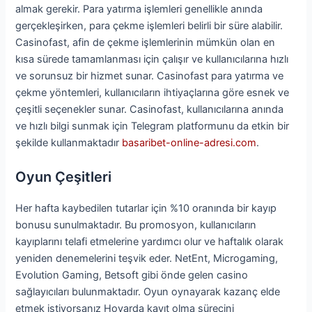
almak gerekir. Para yatırma işlemleri genellikle anında
gerçekleşirken, para çekme işlemleri belirli bir süre alabilir.
Casinofast, afin de çekme işlemlerinin mümkün olan en
kısa sürede tamamlanması için çalışır ve kullanıcılarına hızlı
ve sorunsuz bir hizmet sunar. Casinofast para yatırma ve
çekme yöntemleri, kullanıcıların ihtiyaçlarına göre esnek ve
çeşitli seçenekler sunar. Casinofast, kullanıcılarına anında
ve hızlı bilgi sunmak için Telegram platformunu da etkin bir
şekilde kullanmaktadır
basaribet-online-adresi.com
.
Oyun Çeşitleri
Her hafta kaybedilen tutarlar için %10 oranında bir kayıp
bonusu sunulmaktadır. Bu promosyon, kullanıcıların
kayıplarını telafi etmelerine yardımcı olur ve haftalık olarak
yeniden denemelerini teşvik eder. NetEnt, Microgaming,
Evolution Gaming, Betsoft gibi önde gelen casino
sağlayıcıları bulunmaktadır. Oyun oynayarak kazanç elde
etmek istiyorsanız Hovarda kayıt olma sürecini