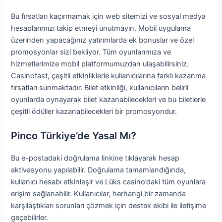
Bu fırsatları kaçırmamak için web sitemizi ve sosyal medya
hesaplarımızı takip etmeyi unutmayın. Mobil uygulama
üzerinden yapacağınız yatırımlarda ek bonuslar ve özel
promosyonlar sizi bekliyor. Tüm oyunlarımıza ve
hizmetlerimize mobil platformumuzdan ulaşabilirsiniz.
Casinofast, çeşitli etkinliklerle kullanıcılarına farklı kazanma
fırsatları sunmaktadır. Bilet etkinliği, kullanıcıların belirli
oyunlarda oynayarak bilet kazanabilecekleri ve bu biletlerle
çeşitli ödüller kazanabilecekleri bir promosyondur.
Pinco Türkiye’de Yasal Mı?
Bu e-postadaki doğrulama linkine tıklayarak hesap
aktivasyonu yapılabilir. Doğrulama tamamlandığında,
kullanıcı hesabı etkinleşir ve Lüks casino’daki tüm oyunlara
erişim sağlanabilir. Kullanıcılar, herhangi bir zamanda
karşılaştıkları sorunları çözmek için destek ekibi ile iletişime
geçebilirler.