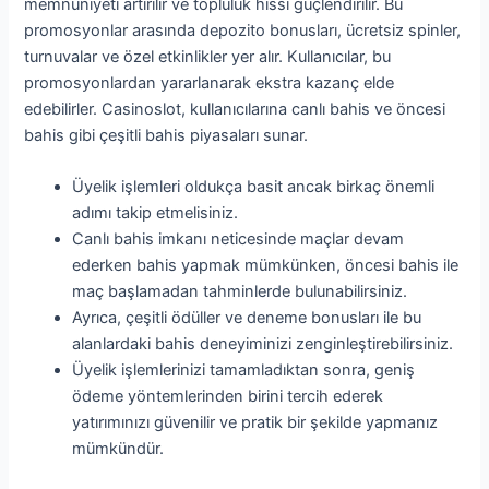
memnuniyeti artırılır ve topluluk hissi güçlendirilir. Bu
promosyonlar arasında depozito bonusları, ücretsiz spinler,
turnuvalar ve özel etkinlikler yer alır. Kullanıcılar, bu
promosyonlardan yararlanarak ekstra kazanç elde
edebilirler. Casinoslot, kullanıcılarına canlı bahis ve öncesi
bahis gibi çeşitli bahis piyasaları sunar.
Üyelik işlemleri oldukça basit ancak birkaç önemli
adımı takip etmelisiniz.
Canlı bahis imkanı neticesinde maçlar devam
ederken bahis yapmak mümkünken, öncesi bahis ile
maç başlamadan tahminlerde bulunabilirsiniz.
Ayrıca, çeşitli ödüller ve deneme bonusları ile bu
alanlardaki bahis deneyiminizi zenginleştirebilirsiniz.
Üyelik işlemlerinizi tamamladıktan sonra, geniş
ödeme yöntemlerinden birini tercih ederek
yatırımınızı güvenilir ve pratik bir şekilde yapmanız
mümkündür.