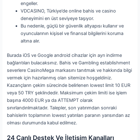
engeller.
VDCASINO, Türkiye’de online bahis ve casino
deneyimini en üst seviyeye taşıyor.
Bu nedenle, güçlü bir güvenlik altyapısı kullanır ve
oyuncularının kişisel ve finansal bilgilerini koruma
altına alır.
Burada iOS ve Google android cihazlar için ayrı indirme
bağlantıları bulacaksınız. Bahis ve Gambling establishment
severlere CasinoMega markasını tanıtmak ve hakkında bilgi
vermek için hazırlanmış olan sitemize hoşgeldiniz.
Kazançların çekim sürecinde belirlenen lowest limit 10 EUR
veya 50 TRY şeklindedir. Maksimum çekim limiti ise işlem
başına 4000 EUR ya da ATTEMPT olarak
sınırlandırılmaktadır. Talepler, son yatırımdan sonraki
bahislerin toplamının lowest yatırılan paranın yarısından az
olması durumunda kabul edilmez.
24 Canlı Destek Ve İletişim Kanalları