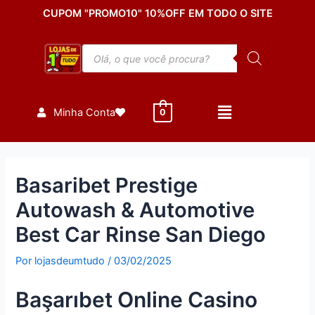
Ir
Post
CUPOM "PROMO10" 10%OFF EM TODO O SITE
para
navigation
o
Pesquisar
conteúdo
produtos
Minha Conta
0
Basaribet Prestige
Autowash & Automotive
Best Car Rinse San Diego
Por
lojasdeumtudo
/
03/02/2025
Başarıbet Online Casino