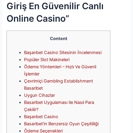
Giriş En Güvenilir Canlı
Online Casino”
Content
Başarıbet Casino Sitesinin İncelenmesi
Popüler Slot Makineleri
Ödeme Yöntemleri – Hızlı Ve Güvenli
İşlemler
Çevrimiçi Gambling Establishment
Basaribet
Uygun Cihazlar
Basaribet Uygulaması Ile Nasıl Para
Çekilir?
Başarıbet Casino
Basaribet’in Benzersiz Oyun Çeşitliliği
Ödeme Seçenekleri