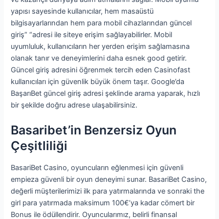
yapısı sayesinde kullanıcılar, hem masaüstü
bilgisayarlarından hem para mobil cihazlarından güncel
giriş” “adresi ile siteye erişim sağlayabilirler. Mobil
uyumluluk, kullanıcıların her yerden erişim sağlamasına
olanak tanır ve deneyimlerini daha esnek good getirir.
Güncel giriş adresini öğrenmek tercih eden Casinofast
kullanıcıları için güvenlik büyük önem taşır. Google’da
BaşarıBet güncel giriş adresi şeklinde arama yaparak, hızlı
bir şekilde doğru adrese ulaşabilirsiniz.
Basaribet’in Benzersiz Oyun
Çeşitliliği
BasariBet Casino, oyuncuların eğlenmesi için güvenli
empieza güvenli bir oyun deneyimi sunar. BasariBet Casino,
değerli müşterilerimizi ilk para yatırmalarında ve sonraki the
girl para yatırmada maksimum 100€’ya kadar cömert bir
Bonus ile ödüllendirir. Oyuncularımız, belirli finansal