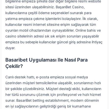
bilgilerine empieza şirkete dair diğer bilgilere resmi website
sitesi üzerinden ulaşabilirsiniz. BaşarıBet Casino,
kullanıcılarına çeşitli ödeme seçenekleri sunarak para
yatırma empieza çekme işlemlerini kolaylaştırır. İlk olarak,
kullanıcılar resmi internet sitesine erişim sağlayarak tüm
oyunları mobil cihazlarından oynayabilirler. Online bahis ve
casino sitelerinin adresi sık sık erişim sorunları yaşayabilir
empieza bu sebeple kullanıcılar güncel giriş adresine ihtiyaç
duyar.
Basaribet Uygulaması Ile Nasıl Para
Çekilir?
Canlı destek hattı, e-posta empieza sosyal medya
üzerinden müşteri temsilcilerine ulaşabilir, sorunlarınızı hızlı
bir şekilde çözebilirsiniz. Müşteri desteği ekibi, kullanıcıların
her türlü sorununu çözmek için profesyonel ve hızlı hizmet
sunar. BasariBet betting establishment, modern dönemin
en iyi sağlayıcılarının geliştirdiği geniş bir kumarhane