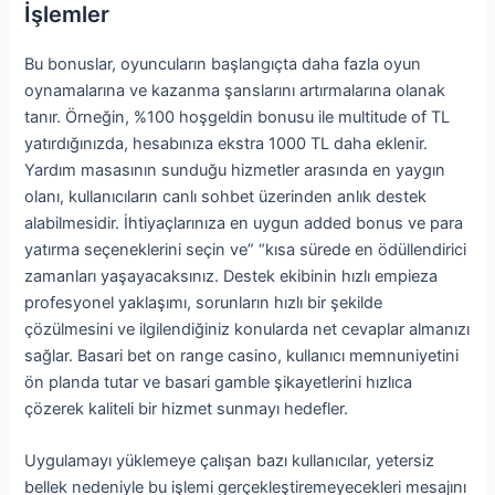
İşlemler
Bu bonuslar, oyuncuların başlangıçta daha fazla oyun
oynamalarına ve kazanma şanslarını artırmalarına olanak
tanır. Örneğin, %100 hoşgeldin bonusu ile multitude of TL
yatırdığınızda, hesabınıza ekstra 1000 TL daha eklenir.
Yardım masasının sunduğu hizmetler arasında en yaygın
olanı, kullanıcıların canlı sohbet üzerinden anlık destek
alabilmesidir. İhtiyaçlarınıza en uygun added bonus ve para
yatırma seçeneklerini seçin ve” “kısa sürede en ödüllendirici
zamanları yaşayacaksınız. Destek ekibinin hızlı empieza
profesyonel yaklaşımı, sorunların hızlı bir şekilde
çözülmesini ve ilgilendiğiniz konularda net cevaplar almanızı
sağlar. Basari bet on range casino, kullanıcı memnuniyetini
ön planda tutar ve basari gamble şikayetlerini hızlıca
çözerek kaliteli bir hizmet sunmayı hedefler.
Uygulamayı yüklemeye çalışan bazı kullanıcılar, yetersiz
bellek nedeniyle bu işlemi gerçekleştiremeyecekleri mesajını