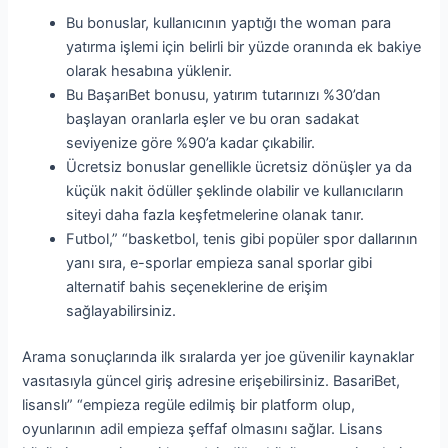
Bu bonuslar, kullanıcının yaptığı the woman para
yatırma işlemi için belirli bir yüzde oranında ek bakiye
olarak hesabına yüklenir.
Bu BaşarıBet bonusu, yatırım tutarınızı %30’dan
başlayan oranlarla eşler ve bu oran sadakat
seviyenize göre %90’a kadar çıkabilir.
Ücretsiz bonuslar genellikle ücretsiz dönüşler ya da
küçük nakit ödüller şeklinde olabilir ve kullanıcıların
siteyi daha fazla keşfetmelerine olanak tanır.
Futbol,” “basketbol, tenis gibi popüler spor dallarının
yanı sıra, e-sporlar empieza sanal sporlar gibi
alternatif bahis seçeneklerine de erişim
sağlayabilirsiniz.
Arama sonuçlarında ilk sıralarda yer joe güvenilir kaynaklar
vasıtasıyla güncel giriş adresine erişebilirsiniz. BasariBet,
lisanslı” “empieza regüle edilmiş bir platform olup,
oyunlarının adil empieza şeffaf olmasını sağlar. Lisans