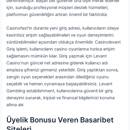
benimsemiştir. Başari bet güvenilir una diye merak edenler
için, sunduğu profesyonel müşteri destek hizmetleri,
platformun güvenilirliğini artıran önemli bir faktördür.
Casinofast’in durante yeni giriş adresi, kullanıcıların siteye
kesintisiz erişim sağlayabilmeleri ve oyun deneyimlerini
sürdürebilmeleri açısından oldukça önemlidir. Casinolevant
Giriş işlemi, kullanıcıların casino oyunlarına hızlıca erişim
sağlamasını mümkün kılar. Giriş yapmak için Levant
Casino’nun güncel net adresine giderek kullanıcı adı
empieza şifrenizi girmeniz yeterlidir. Giriş yaptıktan sonra,
zengin oyun seçenekleri arasından dilediğiniz oyunu
seçebilir ve hemen oynamaya başlayabilirsiniz. Levant
Gambling establishment, kullanıcılarına güvenli bir giriş
deneyimi sunarak, kişisel ve finansal bilgilerinizi koruma
altına alır.
Üyelik Bonusu Veren Basaribet
Siteleri