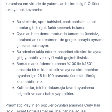
kurumlara em virtude de yatırmaları halinde tilgift Ödüller
almaya hak kazanırlar.
Bu sitelerde, spor bahisleri, canlı bahisler, sanal
sporlar gibi birçok farklı seçenek bulunur.
Oyunları hem demo modunda tamamen ücretsiz,
sprained ankle treatment de gerçek parayla oynama
şansınız bulunuyor.
Bu adımları takip ederek basaribet sitesine kolayca
giriş yapabilir ve keyifli vakit geçirebilirsiniz.
Bonus olarak ödeme tutarının %100 ile %150’si
arasında bir miktar alabilir ve ayrıca slot machine
oyunları için 25 ile 100 arasında ücretsiz dönüş
kazanabilirsiniz.
Kullanıcılar, tek bir dokunuşla favori oyunlarına
erişebilir ve canlı bahis yapabilirler.
Pragmatic Play’in en popüler oyunları arasında Curly hair
Gold, Sweet Entusiasmar ve The Canine House