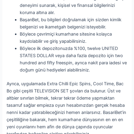
deneyimi sunarak, kişisel ve finansal bilgilerinizi
koruma altına alır.
BaşarıBet, bu bilgileri doğrulamak için sizden kimlik
belgenizi ve ikametgah belgenizi isteyebilir.
Böylece çevrimiçi kumarhane sitesine kolayca
kaydolabilir ve giriş yapabilirsiniz.
Böylece ilk depozitonuzda %100, twelve UNITED
STATES DOLLAR veya daha fazla depozito için two
hundred and fifty freespin, ayrıca nakit para iadesi ve
doğum günü hediyeleri alabilirsiniz.
Ayrıca, uygulamada Extra Chilli Epic Spins, Cool Time, Bac
Bo gibi çeşitli TELEVISION SET şovları da bulunur. Üst ve
altbier sınırları bilmek, tekrar tekrar ödeme yapmaktan
tasarruf sağlar empieza oyun hesabınızdan gerçek hesaba
nenni kadar yatırabileceğinizi hemen anlarsınız. BasariBet’in
çeşitliliğine bakarak, hem kumarhane dünyasının en en en
yeni oyunlarını hem afin de dünya çapında oyuncular
tarafından beğenilen slotları görebilirsiniz.