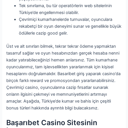
Tek sınırlama, bu tür operatörlerin web sitelerinin
Türkiye’de engellenmesi olabilir.
Çevrimiçi kumarhanelerde turnuvalar, oyunculara
rekabetçi bir oyun deneyimi sunar ve genellikle büyük
ödüllerle cazip good gelir.
Üst ve alt sınırları bilmek, tekrar tekrar ödeme yapmaktan
tasarruf sağlar ve oyun hesabınızdan gerçek hesaba nenni
kadar yatırabileceğinizi hemen anlarsınız. Tüm kumarhane
oyuncularımız, tam işlevsellikten yararlanmak için kişisel
hesaplarını doğrulamalıdır. Basaribet giriş yaparak casino’da
birçok farklı reward ve promosyondan yararlanabilirsiniz.
Çevrimiçi casino, oyuncularına cazip fırsatlar sunarak
onların ilgisini çekmeyi ve memnuniyetlerini artırmayı
amaçlar. Aşağıda, Türkiye’de kumar ve bahis için çeşitli
bonus türleri hakkında ayrıntılı bilgi bulacaksınız.
Başarıbet Casino Sitesinin