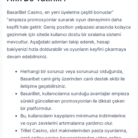
BasariBet Casino, en yeni üyelerine çeşitli bonuslar”
“empieza promosyonlar sunarak oyun deneyimini daha
keyifli hale getirir. Geniş position yelpazesi arasında kolayca
gezinmek için sitede kullanıcı dostu bir sıralama sistemi
mevcuttur. Aşağıdaki adımları takip ederek, hesap
bakiyenizi hızla doldurabilir ve oyunların keyfini çıkarmaya
devam edebilirsiniz.
Herhangi bir sorunuz veya sorununuz olduğunda,
Basaribet canlı giriş üzerinden canlı destek ekibi ile
iletişime geçebilirsiniz.
BasariBet, kullanıcılarına sunduğu avantajlar empieza
sürekli güncellenen promosyonları ile dikkat çeken
bir platformdur.
Bu, kullanıcıların kayıplarını minimuma indirmelerine
ve oyun zevklerini artırmalarına yardımcı olur.
TrBet Casino, slot makinelerinden pasta oyunlarına,
canlı online casino heyecanlarından video online