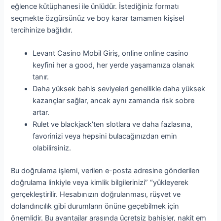
eğlence kütüphanesi ile ünlüdür. İstediğiniz formatı
seçmekte özgürsünüz ve boy karar tamamen kişisel
tercihinize bağlıdır.
Levant Casino Mobil Giriş, online online casino
keyfini her a good, her yerde yaşamanıza olanak
tanır.
Daha yüksek bahis seviyeleri genellikle daha yüksek
kazançlar sağlar, ancak aynı zamanda risk sobre
artar.
Rulet ve blackjack’ten slotlara ve daha fazlasına,
favorinizi veya hepsini bulacağınızdan emin
olabilirsiniz.
Bu doğrulama işlemi, verilen e-posta adresine gönderilen
doğrulama linkiyle veya kimlik bilgilerinizi” “yükleyerek
gerçekleştirilir. Hesabınızın doğrulanması, rüşvet ve
dolandırıcılık gibi durumların önüne geçebilmek için
önemlidir. Bu avantajlar arasında ücretsiz bahisler, nakit em