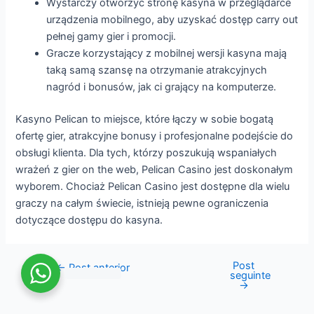
Wystarczy otworzyć stronę kasyna w przeglądarce
urządzenia mobilnego, aby uzyskać dostęp carry out
pełnej gamy gier i promocji.
Gracze korzystający z mobilnej wersji kasyna mają
taką samą szansę na otrzymanie atrakcyjnych
nagród i bonusów, jak ci grający na komputerze.
Kasyno Pelican to miejsce, które łączy w sobie bogatą
ofertę gier, atrakcyjne bonusy i profesjonalne podejście do
obsługi klienta. Dla tych, którzy poszukują wspaniałych
wrażeń z gier on the web, Pelican Casino jest doskonałym
wyborem. Chociaż Pelican Casino jest dostępne dla wielu
graczy na całym świecie, istnieją pewne ograniczenia
dotyczące dostępu do kasyna.
Post
←
Post anterior
seguinte
→