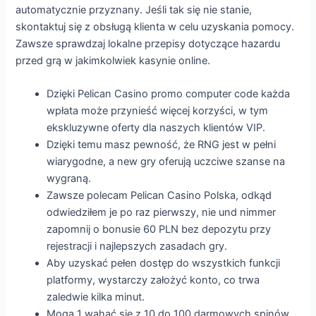
automatycznie przyznany. Jeśli tak się nie stanie,
skontaktuj się z obsługą klienta w celu uzyskania pomocy.
Zawsze sprawdzaj lokalne przepisy dotyczące hazardu
przed grą w jakimkolwiek kasynie online.
Dzięki Pelican Casino promo computer code każda
wpłata może przynieść więcej korzyści, w tym
ekskluzywne oferty dla naszych klientów VIP.
Dzięki temu masz pewność, że RNG jest w pełni
wiarygodne, a new gry oferują uczciwe szanse na
wygraną.
Zawsze polecam Pelican Casino Polska, odkąd
odwiedziłem je po raz pierwszy, nie und nimmer
zapomnij o bonusie 60 PLN bez depozytu przy
rejestracji i najlepszych zasadach gry.
Aby uzyskać pełen dostęp do wszystkich funkcji
platformy, wystarczy założyć konto, co trwa
zaledwie kilka minut.
Mogą 1 wahać się z 10 do 100 darmowych spinów