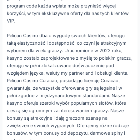
program code każda wpłata może przynieść więcej
korzyści, w tym ekskluzywne oferty dla naszych klientów
VIP.
Pelican Casino dba o wygodę swoich klientów, oferując
taką elastyczność i dostępność, co czyni je atrakcyjnym
wyborem dla wielu graczy. Uruchomione w 2022 roku,
kasyno zostało zaprojektowane z myślą to polskim graczu,
oferując w pełni zlokalizowane doświadczenie pod
względem języka, waluty my partner and i obsługi klienta.
Pelican Casino Curacao, posiadając licencję Curacao,
gwarantuje, że wszystkie oferowane gry są legalne i w
pełni zgodne z międzynarodowymi standardami. Nasze
kasyno oferuje szeroki wybór popularnych slotów, które
cieszą się ogromnym zainteresowaniem graczy. Nasze
bonusy są atrakcyjne i dają graczom szansę na
zwiększenie swoich wygranych. Oferujemy różne rodzaje
bonusów, w tym bonusy od depozytu, darmowe spiny i