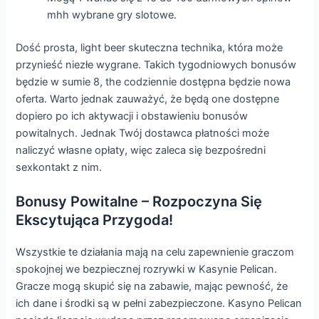
mhh wybrane gry slotowe.
Dość prosta, light beer skuteczna technika, która może
przynieść niezłe wygrane. Takich tygodniowych bonusów
będzie w sumie 8, the codziennie dostępna będzie nowa
oferta. Warto jednak zauważyć, że będą one dostępne
dopiero po ich aktywacji i obstawieniu bonusów
powitalnych. Jednak Twój dostawca płatności może
naliczyć własne opłaty, więc zaleca się bezpośredni
sexkontakt z nim.
Bonusy Powitalne – Rozpoczyna Się
Ekscytująca Przygoda!
Wszystkie te działania mają na celu zapewnienie graczom
spokojnej we bezpiecznej rozrywki w Kasynie Pelican.
Gracze mogą skupić się na zabawie, mając pewność, że
ich dane i środki są w pełni zabezpieczone. Kasyno Pelican