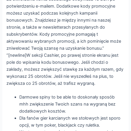
potwierdzeniu e-mailem. Dodatkowe kody promocyjne
możesz uzyskać podczas kolejnych kampanii
bonusowych. Znajdziesz je między innymi na naszej
stronie, a także w newsletterach przesyłanych do
subskrybentów. Kody promocyjne pomagają t
aktywowaniu wybranych promocji, a ich pominięcie może
zniwelować Twoją szansę na uzyskanie bonusu.”
“[newline]W sekcji Cashier, po prawej stronie ekranu jest
pole do wpisania kodu bonusowego. Jeśli chodzi o
zakłady, możesz zwiększyć stawkę za każdym razem, gdy
wykonasz 25 obrotów. Jeśli nie wyszedłeś na plus, to
zwiększa co 25 obrotów, aż trafisz wygraną.
Darmowe spiny to be able to doskonały sposób
mhh zwiększenie Twoich szans na wygraną bez
dodatkowych kosztów.
Dla fanów gier karcianych we stołowych jest sporo
opcji, w tym poker, blackjack czy ruletka.