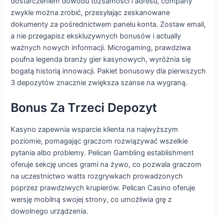
dostarczeniem dowodu tożsamości i adresu, company
zwykle można zrobić, przesyłając zeskanowane
dokumenty za pośrednictwem panelu konta. Zostaw email,
a nie przegapisz ekskluzywnych bonusów i actually
ważnych nowych informacji. Microgaming, prawdziwa
poufna legenda branży gier kasynowych, wyróżnia się
bogatą historią innowacji. Pakiet bonusowy dla pierwszych
3 depozytów znacznie zwiększa szanse na wygraną.
Bonus Za Trzeci Depozyt
Kasyno zapewnia wsparcie klienta na najwyższym
poziomie, pomagając graczom rozwiązywać wszelkie
pytania albo problemy. Pelican Gambling establishment
oferuje sekcję unces grami na żywo, co pozwala graczom
na uczestnictwo watts rozgrywkach prowadzonych
poprzez prawdziwych krupierów. Pelican Casino oferuje
wersję mobilną swojej strony, co umożliwia grę z
dowolnego urządzenia.