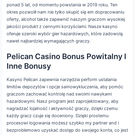
ponad 5 lat, od momentu powstania w 2019 roku. Ten
okres pozwolił nam nie tylko skupić się em dopracowaniu
oferty, alcohol także zapewnić naszym graczom wysokiej
jakości produkt z cennymi korzyściami. Nasze kasyno
oferuje szeroki wybór gier hazardowych, które zadowolą
nawet najbardziej wymagających graczy.
Pelican Casino Bonus Powitalny I
Inne Bonusy
Kasyno Pelican zapewnia narzędzia perform ustalania
limitów depozytów i opcje samowykluczenia, aby pomóc
graczom zachować kontrolę nad swoimi nawykami
hazardowymi. Nasz program jest zaprojektowany, aby
nagradzać lojalność i aktywność graczy, dzięki czemu
każdy gracz czuje się doceniony. Dzięki prostemu
procesowi logowania możesz szybko my partner and i
bezproblemowo uzyskać dostęp do swojego konta, co jest