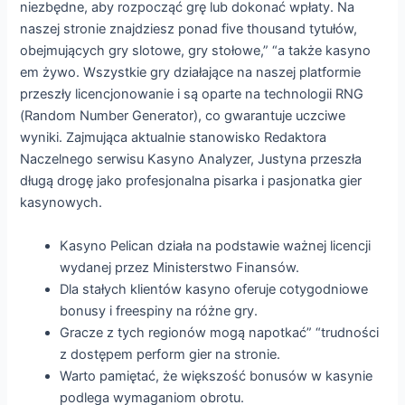
niezbędne, aby rozpocząć grę lub dokonać wpłaty. Na
naszej stronie znajdziesz ponad five thousand tytułów,
obejmujących gry slotowe, gry stołowe,” “a także kasyno
em żywo. Wszystkie gry działające na naszej platformie
przeszły licencjonowanie i są oparte na technologii RNG
(Random Number Generator), co gwarantuje uczciwe
wyniki. Zajmująca aktualnie stanowisko Redaktora
Naczelnego serwisu Kasyno Analyzer, Justyna przeszła
długą drogę jako profesjonalna pisarka i pasjonatka gier
kasynowych.
Kasyno Pelican działa na podstawie ważnej licencji
wydanej przez Ministerstwo Finansów.
Dla stałych klientów kasyno oferuje cotygodniowe
bonusy i freespiny na różne gry.
Gracze z tych regionów mogą napotkać” “trudności
z dostępem perform gier na stronie.
Warto pamiętać, że większość bonusów w kasynie
podlega wymaganiom obrotu.