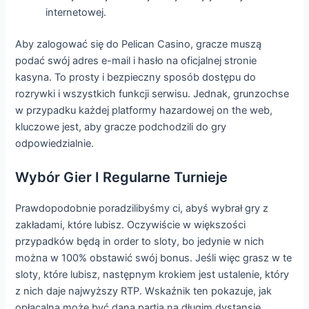
internetowej.
Aby zalogować się do Pelican Casino, gracze muszą
podać swój adres e-mail i hasło na oficjalnej stronie
kasyna. To prosty i bezpieczny sposób dostępu do
rozrywki i wszystkich funkcji serwisu. Jednak, grunzochse
w przypadku każdej platformy hazardowej on the web,
kluczowe jest, aby gracze podchodzili do gry
odpowiedzialnie.
Wybór Gier I Regularne Turnieje
Prawdopodobnie poradzilibyśmy ci, abyś wybrał gry z
zakładami, które lubisz. Oczywiście w większości
przypadków będą in order to sloty, bo jedynie w nich
można w 100% obstawić swój bonus. Jeśli więc grasz w te
sloty, które lubisz, następnym krokiem jest ustalenie, który
z nich daje najwyższy RTP. Wskaźnik ten pokazuje, jak
opłacalna może być dana partia na długim dystansie.