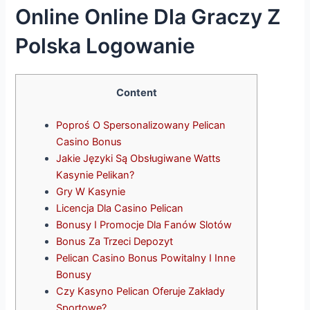
Online Online Dla Graczy Z
Polska Logowanie
Content
Poproś O Spersonalizowany Pelican
Casino Bonus
Jakie Języki Są Obsługiwane Watts
Kasynie Pelikan?
Gry W Kasynie
Licencja Dla Casino Pelican
Bonusy I Promocje Dla Fanów Slotów
Bonus Za Trzeci Depozyt
Pelican Casino Bonus Powitalny I Inne
Bonusy
Czy Kasyno Pelican Oferuje Zakłady
Sportowe?