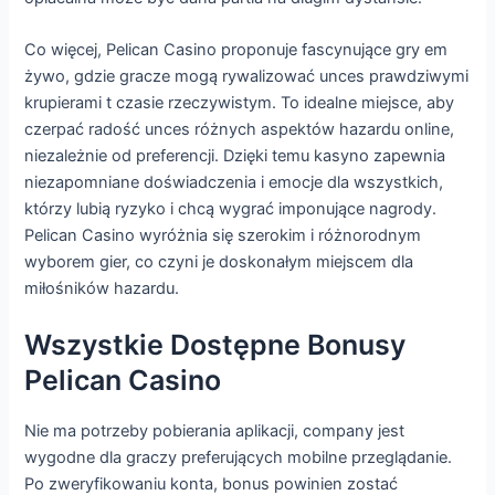
Co więcej, Pelican Casino proponuje fascynujące gry em
żywo, gdzie gracze mogą rywalizować unces prawdziwymi
krupierami t czasie rzeczywistym. To idealne miejsce, aby
czerpać radość unces różnych aspektów hazardu online,
niezależnie od preferencji. Dzięki temu kasyno zapewnia
niezapomniane doświadczenia i emocje dla wszystkich,
którzy lubią ryzyko i chcą wygrać imponujące nagrody.
Pelican Casino wyróżnia się szerokim i różnorodnym
wyborem gier, co czyni je doskonałym miejscem dla
miłośników hazardu.
Wszystkie Dostępne Bonusy
Pelican Casino
Nie ma potrzeby pobierania aplikacji, company jest
wygodne dla graczy preferujących mobilne przeglądanie.
Po zweryfikowaniu konta, bonus powinien zostać