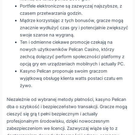
Portfele elektroniczne są zazwyczaj najszybsze, z
czasem przetwarzania godzin.
Mądrze korzystając z tych bonusów, gracze mogą
znacznie wydłużyć czas gry i potencjalnie zwiększyć
swoje szanse na wygraną.
Ten i odmienne ciekawe promocje czekają na
nowych użytkowników Pelican Casino, którzy
zechcą dołączyć perform społeczności platformy z
opcją gry em urządzeniach mobilnych i actually PC.
Kasyno Pelican proponuje swoim graczom
wyjątkową obsługę klienta watts postaci czatu em
żywo.
Niezależnie od wybranej metody płatności, kasyno Pelican
dba o szybkość i bezpieczeństwo transakcji. Gracze mogą
cieszyć się grą t pełni bezpiecznym i actually
profesjonalnym środowisku, dzięki nowoczesnym
zabezpieczeniom we licencji. Zazwyczaj wiąże się to z