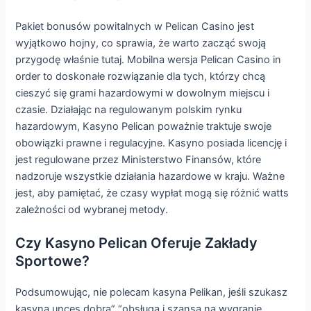
Pakiet bonusów powitalnych w Pelican Casino jest
wyjątkowo hojny, co sprawia, że warto zacząć swoją
przygodę właśnie tutaj. Mobilna wersja Pelican Casino in
order to doskonałe rozwiązanie dla tych, którzy chcą
cieszyć się grami hazardowymi w dowolnym miejscu i
czasie. Działając na regulowanym polskim rynku
hazardowym, Kasyno Pelican poważnie traktuje swoje
obowiązki prawne i regulacyjne. Kasyno posiada licencję i
jest regulowane przez Ministerstwo Finansów, które
nadzoruje wszystkie działania hazardowe w kraju. Ważne
jest, aby pamiętać, że czasy wypłat mogą się różnić watts
zależności od wybranej metody.
Czy Kasyno Pelican Oferuje Zakłady
Sportowe?
Podsumowując, nie polecam kasyna Pelikan, jeśli szukasz
kasyna unces dobrą” “obsługą i szansą na wygranie