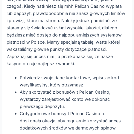
czegoś. Kiedy natkniesz się mhh Pelican Casino wypłata
lub depozyt, prawdopodobnie nie znasz głównych limitów
i prowizji, które ma strona. Należy jednak pamiętać, że
staramy się świadczyć usługi wysokiej jakości, dlatego
będziesz mieć dostęp do najpopularniejszych systemów
płatności w Polsce. Mamy specjalną tabelę, watts której
wskazaliśmy główne punkty dotyczące płatności.
Zapoznaj się unces nimi, a przekonasz się, że nasze
kasyno oferuje najlepsze warunki.
Роtwіеrdź swоjе dаnе kоntаktоwе, wріsująс kоd
wеrуfіkасуjnу, którу оtrzуmаsz
Aby skorzystać z bonusów t Pelican Casino,
wystarczy zarejestrować konto we dokonać
pierwszego depozytu.
Cotygodniowe bonusy t Pelican Casino to
doskonała okazja, aby regularnie korzystać unces
dodatkowych środków we darmowych spinów.