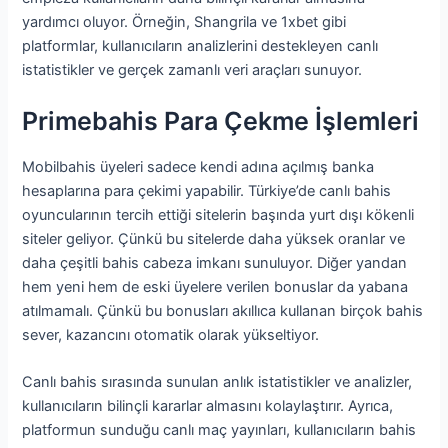
yardımcı oluyor. Örneğin, Shangrila ve 1xbet gibi
platformlar, kullanıcıların analizlerini destekleyen canlı
istatistikler ve gerçek zamanlı veri araçları sunuyor.
Primebahis Para Çekme İşlemleri
Mobilbahis üyeleri sadece kendi adına açılmış banka
hesaplarına para çekimi yapabilir. Türkiye’de canlı bahis
oyuncularının tercih ettiği sitelerin başında yurt dışı kökenli
siteler geliyor. Çünkü bu sitelerde daha yüksek oranlar ve
daha çeşitli bahis cabeza imkanı sunuluyor. Diğer yandan
hem yeni hem de eski üyelere verilen bonuslar da yabana
atılmamalı. Çünkü bu bonusları akıllıca kullanan birçok bahis
sever, kazancını otomatik olarak yükseltiyor.
Canlı bahis sırasında sunulan anlık istatistikler ve analizler,
kullanıcıların bilinçli kararlar almasını kolaylaştırır. Ayrıca,
platformun sunduğu canlı maç yayınları, kullanıcıların bahis