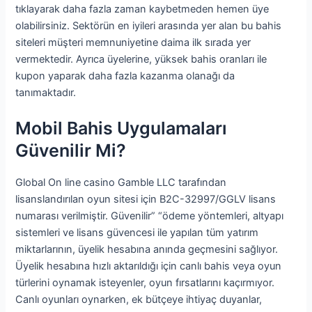
tıklayarak daha fazla zaman kaybetmeden hemen üye
olabilirsiniz. Sektörün en iyileri arasında yer alan bu bahis
siteleri müşteri memnuniyetine daima ilk sırada yer
vermektedir. Ayrıca üyelerine, yüksek bahis oranları ile
kupon yaparak daha fazla kazanma olanağı da
tanımaktadır.
Mobil Bahis Uygulamaları
Güvenilir Mi?
Global On line casino Gamble LLC tarafından
lisanslandırılan oyun sitesi için B2C-32997/GGLV lisans
numarası verilmiştir. Güvenilir” “ödeme yöntemleri, altyapı
sistemleri ve lisans güvencesi ile yapılan tüm yatırım
miktarlarının, üyelik hesabına anında geçmesini sağlıyor.
Üyelik hesabına hızlı aktarıldığı için canlı bahis veya oyun
türlerini oynamak isteyenler, oyun fırsatlarını kaçırmıyor.
Canlı oyunları oynarken, ek bütçeye ihtiyaç duyanlar,