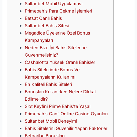
Sultanbet Mobil Uygulaması
Primebahis Para Çekme İşlemleri
Betsat Canlı Bahis
Sultanbet Bahis Sitesi
Megadice Üyelerine Özel Bonus
Kampanyaları
Neden Bize İyi Bahis Sitelerine
Güvenmelisiniz?
Cashalot’ta Yüksek Oranlı Bahisler
Bahis Sitelerinde Bonus Ve
Kampanyaların Kullanımı
En Kaliteli Bahis Siteleri
Bonusları Kullanırken Nelere Dikkat
Edilmelidir?
Slot Keyfini Prime Bahis’te Yaşa!
Primebahis Canlı Online Casino Oyunları
Sultanbet Mobil Deneyimi
Bahis Sitelerini Güvenilir Yapan Faktörler
Betparibu Bonusları