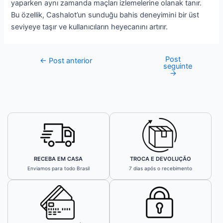
yaparken aynı zamanda maçları izlemelerine olanak tanır.
Bu özellik, Cashalot’un sunduğu bahis deneyimini bir üst
seviyeye taşır ve kullanıcıların heyecanını artırır.
Post
←
Post anterior
seguinte
→
RECEBA EM CASA
TROCA E DEVOLUÇÃO
Enviamos para todo Brasil
7 dias após o recebimento