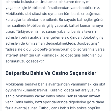
bir arada buluşturur. Unutulmaz bir kumar deneyimi
yaşamak için Mobilbahis fırsatlarından yararlanabilirsiniz.
Mobilbahis slot sitesinde oynanan tüm bahisler bağımsız
kuruluşlar tarafından denetlenir. Bu sayede bahisçiler günün
her saatinde Mobilbahis giriş yaparak kaliteli kumarhaneye
ulaşır. Türkiye’de hizmet sunan yabancı bahis sitelerinin
adresleri belirli aralıklarla engelleme aldığından Jojobet giriş
adresleri de kimi zaman değişebilmektedir. Jojobet giriş”
“adresi ne oldu, Jojobet’e giremiyorum gibi sorularınız varsa
internet sitemizin üst kısmındaki Jojobet giriş butonları bu
sorununuzu çözecektir.
Betparibu Bahis Ve Casino Seçenekleri
Mobilbahis bedava bahis avantajından yararlanmak için slot
oyunlarını kullanabilirsiniz. Kullanıcı dostu net ara yüzüne
sahip Mobilbahis kaçak bahis sitesi lisanslı olarak hizmet
verir. Canlı bahis, bazı spor dallarında diğerlerine göre daha
fazla avantaj sunar. Futbol, canlı bahis için sobre popüler