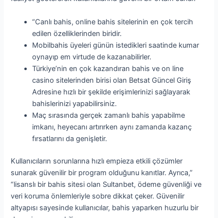
“Canlı bahis, online bahis sitelerinin en çok tercih
edilen özelliklerinden biridir.
Mobilbahis üyeleri günün istedikleri saatinde kumar
oynayıp em virtude de kazanabilirler.
Türkiye’nin en çok kazandıran bahis ve on line
casino sitelerinden birisi olan Betsat Güncel Giriş
Adresine hızlı bir şekilde erişimlerinizi sağlayarak
bahislerinizi yapabilirsiniz.
Maç sırasında gerçek zamanlı bahis yapabilme
imkanı, heyecanı artırırken aynı zamanda kazanç
fırsatlarını da genişletir.
Kullanıcıların sorunlarına hızlı empieza etkili çözümler
sunarak güvenilir bir program olduğunu kanıtlar. Ayrıca,”
“lisanslı bir bahis sitesi olan Sultanbet, ödeme güvenliği ve
veri koruma önlemleriyle sobre dikkat çeker. Güvenilir
altyapısı sayesinde kullanıcılar, bahis yaparken huzurlu bir