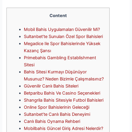
Content
Mobil Bahis Uygulamaları Güvenilir Mi?
Sultanbet’te Sunulan Özel Spor Bahisleri
Megadice Ile Spor Bahislerinde Yüksek
Kazanç Şansı
Primebahis Gambling Establishment
Sitesi
Bahis Sitesi Kurmayı Düşünüyor
Musunuz? Neden Bizimle Çalışmalısınız?
Güvenilir Canlı Bahis Siteleri
Betparibu Bahis Ve Casino Seçenekleri
Shangrila Bahis Sitesiyle Futbol Bahisleri
Online Spor Bahislerinin Geleceği
Sultanbet’te Canlı Bahis Deneyimi
Canlı Bahis Oynama Rehberi
Mobilbahis Güncel Giriş Adresi Nelerdir?