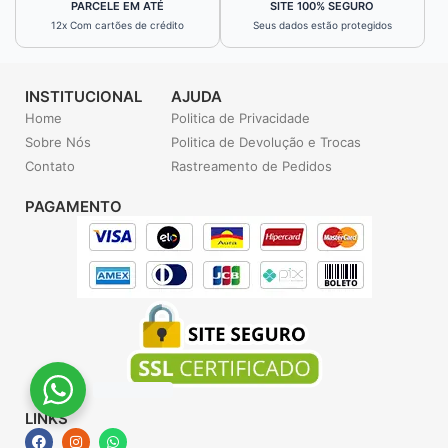
PARCELE EM ATÉ
SITE 100% SEGURO
12x Com cartões de crédito
Seus dados estão protegidos
INSTITUCIONAL
AJUDA
Home
Politica de Privacidade
Sobre Nós
Politica de Devolução e Trocas
Contato
Rastreamento de Pedidos
PAGAMENTO
LINKS
F
I
W
a
n
h