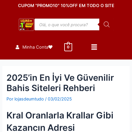
Ir
Post
CUPOM "PROMO10" 10%OFF EM TODO O SITE
para
navigation
o
Pesquisar
conteúdo
produtos
Minha Conta
0
2025’in En İyi Ve Güvenilir
Bahis Siteleri Rehberi
Por
lojasdeumtudo
/
03/02/2025
Kral Oranlarla Krallar Gibi
Kazancın Adresi