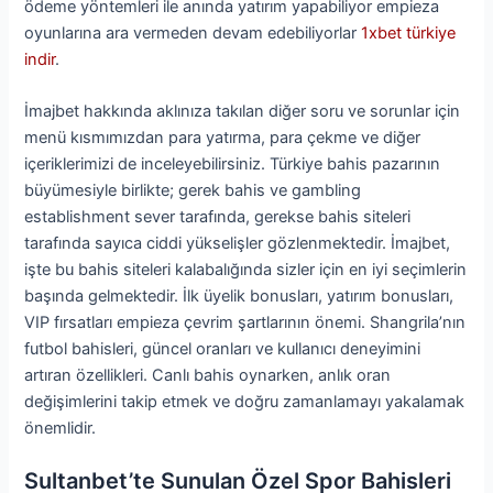
ödeme yöntemleri ile anında yatırım yapabiliyor empieza
oyunlarına ara vermeden devam edebiliyorlar
1xbet türkiye
indir
.
İmajbet hakkında aklınıza takılan diğer soru ve sorunlar için
menü kısmımızdan para yatırma, para çekme ve diğer
içeriklerimizi de inceleyebilirsiniz. Türkiye bahis pazarının
büyümesiyle birlikte; gerek bahis ve gambling
establishment sever tarafında, gerekse bahis siteleri
tarafında sayıca ciddi yükselişler gözlenmektedir. İmajbet,
işte bu bahis siteleri kalabalığında sizler için en iyi seçimlerin
başında gelmektedir. İlk üyelik bonusları, yatırım bonusları,
VIP fırsatları empieza çevrim şartlarının önemi. Shangrila’nın
futbol bahisleri, güncel oranları ve kullanıcı deneyimini
artıran özellikleri. Canlı bahis oynarken, anlık oran
değişimlerini takip etmek ve doğru zamanlamayı yakalamak
önemlidir.
Sultanbet’te Sunulan Özel Spor Bahisleri