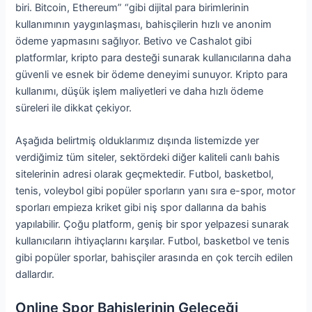
biri. Bitcoin, Ethereum” “gibi dijital para birimlerinin
kullanımının yaygınlaşması, bahisçilerin hızlı ve anonim
ödeme yapmasını sağlıyor. Betivo ve Cashalot gibi
platformlar, kripto para desteği sunarak kullanıcılarına daha
güvenli ve esnek bir ödeme deneyimi sunuyor. Kripto para
kullanımı, düşük işlem maliyetleri ve daha hızlı ödeme
süreleri ile dikkat çekiyor.
Aşağıda belirtmiş olduklarımız dışında listemizde yer
verdiğimiz tüm siteler, sektördeki diğer kaliteli canlı bahis
sitelerinin adresi olarak geçmektedir. Futbol, basketbol,
tenis, voleybol gibi popüler sporların yanı sıra e-spor, motor
sporları empieza kriket gibi niş spor dallarına da bahis
yapılabilir. Çoğu platform, geniş bir spor yelpazesi sunarak
kullanıcıların ihtiyaçlarını karşılar. Futbol, basketbol ve tenis
gibi popüler sporlar, bahisçiler arasında en çok tercih edilen
dallardır.
Online Spor Bahislerinin Geleceği