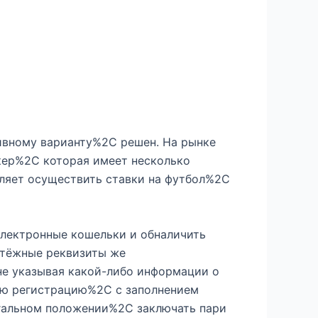
тивному варианту%2C решен. На рынке
екер%2C которая имеет несколько
оляет осуществить ставки на футбол%2C
электронные кошельки и обналичить
латёжные реквизиты же
не указывая какой-либо информации о
ую регистрацию%2C с заполнением
егальном положении%2C заключать пари