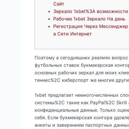
Сайт
Зеркало 1хbet%3A возможности
Рабочее 1xbet Зеркало На день
Регистрация Через Мессенджер
а Сети Интернет
Поэтому а сегодняшних реалиях вопрос
футбольных ставок букмекерская контор
основных рабочих зеркал для моих кли
теннис%2C киберспорт же многие други
1xbet предлагает немногочисленных сп
системы%2C такие как PayPal%2C Skrill
конфиденциальные данные. Только оцен
себя. Если букмекерская контора удов
анкеты и заверением паспортных данны