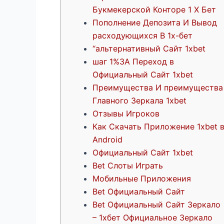
Букмекерской Конторе 1 Х Бет
Пополнение Депозита И Вывод
расходующихся В 1х-бет
“альтернативный Сайт 1xbet
шаг 1%3A Переход в
Официальный Сайт 1xbet
Преимущества И преимущества
Главного Зеркала 1xbet
Отзывы Игроков
Как Скачать Приложение 1xbet 
Android
Официальный Сайт 1xbet
Bet Слоты Играть
Мобильные Приложения
Bet Официальный Сайт
Bet Официальный Сайт Зеркало
– 1хбет Официальное Зеркало