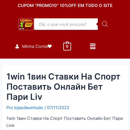
Ir
Post
CUPOM "PROMO10" 10%OFF EM TODO O SITE
para
navigation
o
Pesquisar
conteúdo
produtos
Minha Conta
0
1win 1вин Ставки На Спорт
Поставить Онлайн Бет
Пари Liv
Por
lojasdeumtudo
/
07/11/2022
1win 1вин Ставки На Спорт Поставить Онлайн Бет Пари
Live