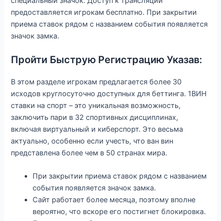
специальный значок. Доступ к трансляции
предоставляется игрокам бесплатно. При закрытии
приема ставок рядом с названием события появляется
значок замка.
Пройти Быструю Регистрацию Указав:
В этом разделе игрокам предлагается более 30
исходов круглосуточно доступных для беттинга. 1ВИН
ставки на спорт – это уникальная возможность,
заключить пари в 32 спортивных дисциплинах,
включая виртуальный и киберспорт. Это весьма
актуально, особенно если учесть, что ван вин
представлена более чем в 50 странах мира.
При закрытии приема ставок рядом с названием
события появляется значок замка.
Сайт работает более месяца, поэтому вполне
вероятно, что вскоре его постигнет блокировка.