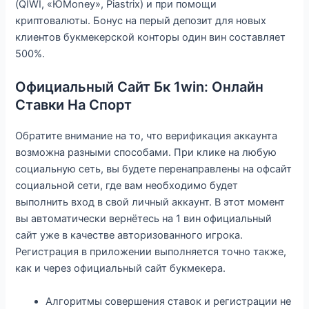
(QIWI, «ЮMoney», Piastrix) и при помощи
криптовалюты. Бонус на перый депозит для новых
клиентов букмекерской конторы один вин составляет
500%.
Официальный Сайт Бк 1win: Онлайн
Ставки На Спорт
Обратите внимание на то, что верификация аккаунта
возможна разными способами. При клике на любую
социальную сеть, вы будете перенаправлены на офсайт
социальной сети, где вам необходимо будет
выполнить вход в свой личный аккаунт. В этот момент
вы автоматически вернётесь на 1 вин официальный
сайт уже в качестве авторизованного игрока.
Регистрация в приложении выполняется точно также,
как и через официальный сайт букмекера.
Алгоритмы совершения ставок и регистрации не