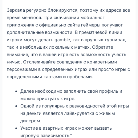
Зеркала регуярно блокируются, поэтому их адреса все
время меняюся. При скачивании мобильног
приложения с официально сайта геймеры получают
дополнительные возмжности. В прематчевой линии
игроки могут делать gamble, как в крупных турнирах,
так и в небольших локальных матчах. Обратите
внимание, что в вашей игре есть возможность учесть
ничью. Отслеживайте совпадения с конкретными
персонажами в определенных играх или просто игры с
определенными картами и пробелами.
Далее необходимо заполнить свой профиль и
можно пристуать к игре.
Одной из популярных разновидностей этой игры
на деньги является лайв-рулетка с живым
дилером.
Участие в азартных играх может вызвать
игровую зависимость.”