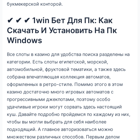
букмекерской конторой.
✔ ✔ ✔ 1win Бет Для Пк: Как
Скачать И Установить На Пк
Windows
Все слоты в казино для удобства поиска разделены на
категории. Есть слоты египетской, морской,
автомобильной, фруктовой тематики, а также здесь
собрана впечатляющая коллекция автоматов,
оформленных в ретро-стиле. Помимо этого в этом
казино достаточно много игровых автоматов с
прогрессивными джекпотами, поэтому особо
удачливые игроки могут сорвать здесь настоящий
куш. Давайте подробно пройдемся по каждому из них,
чтобы вы могли выбрать для себя наиболее
подходящий. А главное авторизоваться можно
множеством различных способов. Первым делом