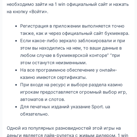
необходимо зайти на 1 win официальный сайт и нажать
на кнопку «Войти».
Регистрация в приложении выполняется точно
также, как и через официальный сайт букмекера.
Если какое-либо зеркало заблокировали и при
этом вы находились на нем, то ваши данные в
любом случае в букмекерской конторе” “при
этом останутся неизменными.
На все программное обеспечение у онлайн-
казино имеются сертификаты.
При входе на ресурс и выборе раздела казино
игрокам предоставляется огромный выбор игр,
автоматов и слотов.
Для печатных изданий указание Sport. ua
обязательно.
Одной из популярных разновидностей этой игры на
деньги является лайв-рулетка с живым дилером. 1 win