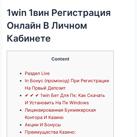
1win 1вин Регистрация
Онлайн В Личном
Кабинете
Content
Раздел Live
In Бонус (промокод) При Регистрации
На Првый Депозит
✔ ✔ ✔ 1win Бет Для Пк: Как Скачать
И Установить На Пк Windows
Лицензированная Букмекерская
Контора И Казино
Акции И Бонусы
Преимущества Казино: