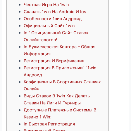
Честная Игра На 1win
Скачать 1win На Android И Ios
Особенности 1вин Андроид
Официальный Сайт 1win
In™ Официальный Сайт Ставок
Онлайн-слотов!
In Букмекерская Контора – Общая
Информация
Регистрация И Верификация
Регистрация В Приложении” “1win
Андроид
Коэфициэнты В Спортивных Ставках
Онлайн
Виды Ставок В 1win Как Делать
Ставки На Лиги И Турниры
Доступные Платежные Системы В
Казино 1 Win:
In Быстрая Регистрация