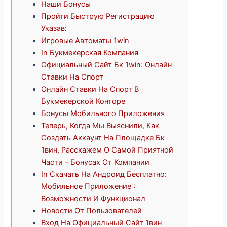
Наши Бонусы
Пройти Быструю Регистрацию
Указав:
Игровые Автоматы 1win
In Букмекерская Компания
Официальный Сайт Бк 1win: Онлайн
Ставки На Спорт
Онлайн Ставки На Спорт В
Букмекерской Конторе
Бонусы Мобильного Приложения
Теперь, Когда Мы Выяснили, Как
Создать Аккаунт На Площадке Бк
1вин, Расскажем О Самой Приятной
Части – Бонусах От Компании
In Скачать На Андроид Бесплатно:
Мобильное Приложение :
Возможности И Функционал
Новости От Пользователей
Вход На Официальный Сайт 1вин