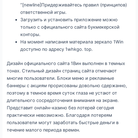
“[newline]Придерживайтесь правил (принципов)
ответственной игры.
Загрузить и установить приложение можно
только с официального сайта букмекерской
конторы.
На момент написания материала зеркало 1Win
доступно по адресу 1whkgo. top.
Дизайн официального сайта 1Вин выполнен в темных
тонах. Стильный дизайн страниц сайта отмечают
многие пользователи. Блоки меню и рекламные
баннеры с акциям прорисованы довольно сдержанно,
поэтому в темное время суток глаза не устают от
длительного сосредоточения внимания на экране.
Представит онлайн-казино без лотерей сегодня
практически невозможно. Благодаря лотереям
пользователи могут заработать быстрые деньги в
течение малого периода времен.