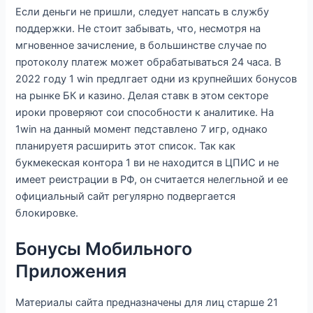
Если деньги не пришли, следует напсать в службу
поддержки. Не стоит забывать, что, несмотря на
мгновенное зачисление, в большинстве случае по
протоколу платеж может обрабатываться 24 часа. В
2022 году 1 win предлгает одни из крупнейших бонусов
на рынке БК и казино. Делая ставк в этом секторе
ироки проверяют сои способности к аналитике. На
1win на данный момент педставлено 7 игр, однако
планируетя расширить этот список. Так как
букмекеская контора 1 ви не находится в ЦПИС и не
имеет реистрации в РФ, он считается нелегльной и ее
официальный сайт регулярно подвергается
блокировке.
Бонусы Мобильного
Приложения
Материалы сайта предназначены для лиц старше 21