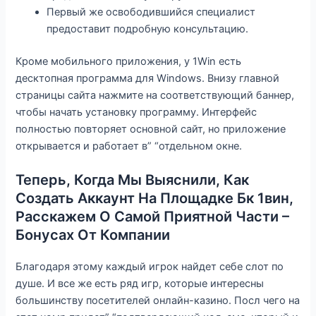
Первый же освободившийся специалист
предоставит подробную консультацию.
Кроме мобильного приложения, у 1Win есть
десктопная программа для Windows. Внизу главной
страницы сайта нажмите на соответствующий баннер,
чтобы начать установку программу. Интерфейс
полностью повторяет основной сайт, но приложение
открывается и работает в” “отдельном окне.
Теперь, Когда Мы Выяснили, Как
Создать Аккаунт На Площадке Бк 1вин,
Расскажем О Самой Приятной Части –
Бонусах От Компании
Благодаря этому каждый игрок найдет себе слот по
душе. И все же есть ряд игр, которые интересны
большинству посетителей онлайн-казино. Посл чего на