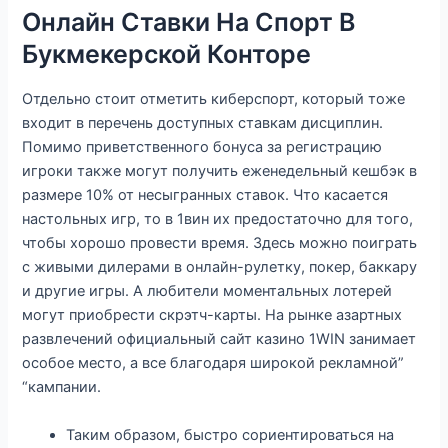
Онлайн Ставки На Спорт В
Букмекерской Конторе
Отдельно стоит отметить киберспорт, который тоже
входит в перечень доступных ставкам дисциплин.
Помимо приветственного бонуса за регистрацию
игроки также могут получить еженедельный кешбэк в
размере 10% от несыгранных ставок. Что касается
настольных игр, то в 1вин их предостаточно для того,
чтобы хорошо провести время. Здесь можно поиграть
с живыми дилерами в онлайн-рулетку, покер, баккару
и другие игры. А любители моментальных лотерей
могут приобрести скрэтч-карты. На рынке азартных
развлечений официальный сайт казино 1WIN занимает
особое место, а все благодаря широкой рекламной”
“кампании.
Таким образом, быстро сориентироваться на