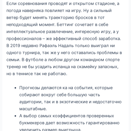
Если соревнования проводят и открытом стадионе, а
погода наверняка повлияет на игру. Ну а сильный
ветер будет менять траекторию бросков в тот
неподходящий момент. Беттинг сочетает в себе
интеллектуальное развлечение, интересную игру, а у
профессионалов – же эффективный способ заработка.
В 2019 недавно Рафаэль Надаль только выиграл ни
одного турнира, так же у него оставались проблемы в
семьи. В футболе а любом другом командном спорте
тренер не бы усадить испанца на скамейку запасных,
но в теннисе так не работаю.
Прогнозы делаются ка на события, которые
собирают вокруг себе большую часть
аудитории, так и в экзотические и недостаточно
масштабные.
А выбор самых коэффициентов проверенных
букмекеров дает возможность гарантированно
увеличить размер выигрыша.