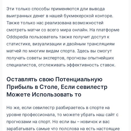
Эти только способы применяются дли вывода
выигранных денег в нашей букмекерской конторе.
Также только нас реализована возможностей
смотреть матчи со всего мира онлайн. На платформе
Oddspedia пользователь также получит доступ к
статистике, визуализации и двойным трансляциям
матчей по многим видам спорта. Здесь вы смогут
получать советы экспертов, прогнозы опытнейших
специалистов, отслеживать эффективность ставок.
Оставлять свою Потенциальную
Прибыль в Столе, Если севилестр
Можете Использовать то
Но же, если севилестр разбираетесь в спорте на
уровне профессионала, то можете убрать наш сайт с
прогнозами на спорт. Но если вы – новичок и вас
зарабатывать самые что полслова на есть настоящие