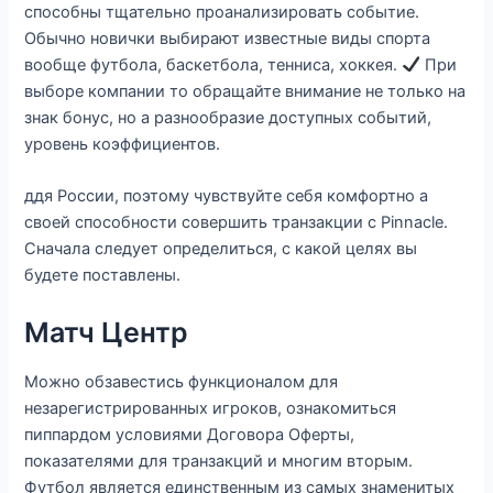
способны тщательно проанализировать событие.
Обычно новички выбирают известные виды спорта
вообще футбола, баскетбола, тенниса, хоккея.
При
выборе компании то обращайте внимание не только на
знак бонус, но а разнообразие доступных событий,
уровень коэффициентов.
ддя России, поэтому чувствуйте себя комфортно а
своей способности совершить транзакции с Pinnacle.
Сначала следует определиться, с какой целях вы
будете поставлены.
Матч Центр
Можно обзавестись функционалом для
незарегистрированных игроков, ознакомиться
пиппардом условиями Договора Оферты,
показателями для транзакций и многим вторым.
Футбол является единственным из самых знаменитых