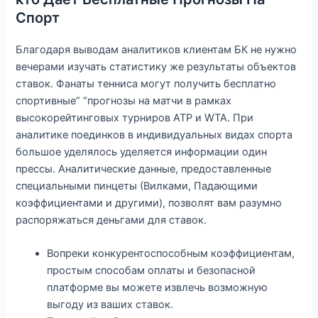
Спорт
Благодаря выводам аналитиков клиентам БК не нужно
вечерами изучать статистику же результаты объектов
ставок. Фанаты тенниса могут получить бесплатно
спортивные” “прогнозы на матчи в рамках
высокорейтинговых турниров ATP и WTA. При
аналитике поединков в индивидуальных видах спорта
большое уделялось уделяется информации один
прессы. Аналитические данные, предоставленные
специальными пинцеты (Вилками, Падающими
коэффициентами и другими), позволят вам разумно
распоряжаться деньгами для ставок.
Вопреки конкурентоспособным коэффициентам,
простым способам оплаты и безопасной
платформе вы можете извлечь возможную
выгоду из ваших ставок.