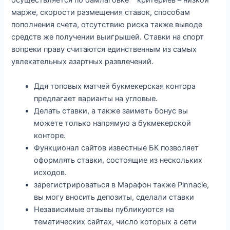
осуществляется по бамлаговке” “критериев – низкой
марже, скорости размещения ставок, способам
пополнения счета, отсутствию риска также выводе
средств же получении выигрышей. Ставки на спорт
вопреки праву считаются единственным из самых
увлекательных азартных развлечений.
Ддя топовых матчей букмекерская контора
предлагает варианты на угловые.
Делать ставки, а также заиметь бонус вы
можете только напрямую а букмекерской
конторе.
Функционал сайтов известные БК позволяет
оформлять ставки, состоящие из нескольких
исходов.
зарегистрироваться в Марафон также Pinnacle,
вы могу вносить депозиты, сделали ставки
Независимые отзывы публикуются на
тематических сайтах, число которых а сети