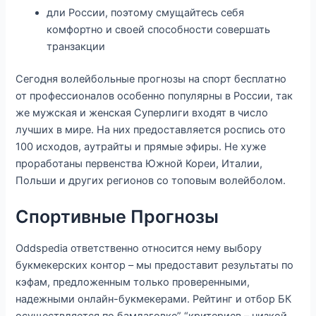
дли России, поэтому смущайтесь себя
комфортно и своей способности совершать
транзакции
Сегодня волейбольные прогнозы на спорт бесплатно
от профессионалов особенно популярны в России, так
же мужская и женская Суперлиги входят в число
лучших в мире. На них предоставляется роспись ото
100 исходов, аутрайты и прямые эфиры. Не хуже
проработаны первенства Южной Кореи, Италии,
Польши и других регионов со топовым волейболом.
Спортивные Прогнозы
Oddspedia ответственно относится нему выбору
букмекерских контор – мы предоставит результаты по
кэфам, предложенным только проверенными,
надежными онлайн-букмекерами. Рейтинг и отбор БК