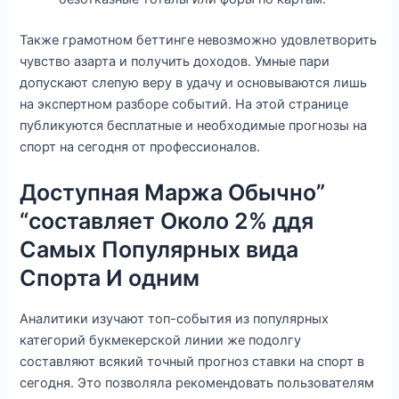
Также грамотном беттинге невозможно удовлетворить
чувство азарта и получить доходов. Умные пари
допускают слепую веру в удачу и основываются лишь
на экспертном разборе событий. На этой странице
публикуются бесплатные и необходимые прогнозы на
спорт на сегодня от профессионалов.
Доступная Маржа Обычно”
“составляет Около 2% ддя
Самых Популярных вида
Спорта И одним
Аналитики изучают топ-события из популярных
категорий букмекерской линии же подолгу
составляют всякий точный прогноз ставки на спорт в
сегодня. Это позволяла рекомендовать пользователям