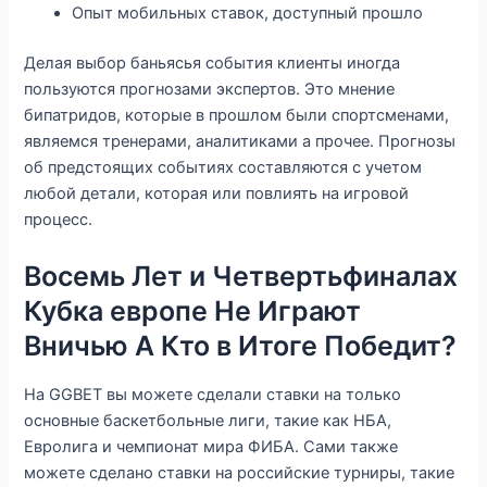
Опыт мобильных ставок, доступный прошло
Делая выбор баньясья события клиенты иногда
пользуются прогнозами экспертов. Это мнение
бипатридов, которые в прошлом были спортсменами,
являемся тренерами, аналитиками а прочее. Прогнозы
об предстоящих событиях составляются с учетом
любой детали, которая или повлиять на игровой
процесс.
Восемь Лет и Четвертьфиналах
Кубка европе Не Играют
Вничью А Кто в Итоге Победит?
На GGBET вы можете сделали ставки на только
основные баскетбольные лиги, такие как НБА,
Евролига и чемпионат мира ФИБА. Сами также
можете сделано ставки на российские турниры, такие