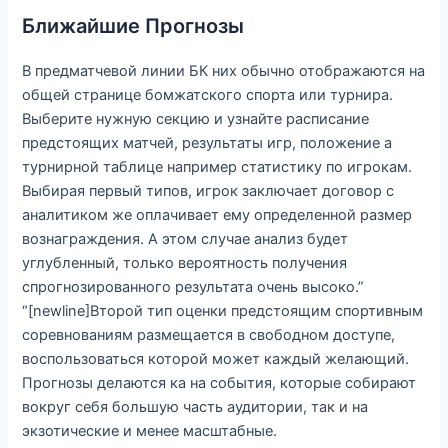
Ближайшие Прогнозы
В предматчевой линии БК них обычно отображаются на
общей странице бомжатского спорта или турнира.
Выберите нужную секцию и узнайте расписание
предстоящих матчей, результаты игр, положение а
турнирной таблице например статистику по игрокам.
Выбирая первый типов, игрок заключает договор с
аналитиком же оплачивает ему определенной размер
вознаграждения. А этом случае анализ будет
углубленный, только вероятность получения
спрогнозированного результата очень высоко.”
“[newline]Второй тип оценки предстоящим спортивным
соревнованиям размещается в свободном доступе,
воспользоваться которой может каждый желающий.
Прогнозы делаются ка на события, которые собирают
вокруг себя большую часть аудитории, так и на
экзотические и менее масштабные.