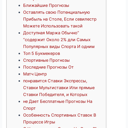
Ближайшие Прогнозы
Оставлять свою Потенциальную
Прибыль на Столе, Если севилестр
Можете Использовать такой
Доступная Маржа Обычно”
“содержит Около 2% дли Самых
Популярных виды Спорта И одним
Топ 5 Букмекеров
Спортивные Прогнозы
Последние Прогнозы От
Матч Центр
понравится Ставки Экспрессы,
Ставки Мультиставки Или прямые
Ставки Победителя, и Которых
не Дает Бесплатные Прогнозы На
Спорт
Особенность Спортивных Ставок В
Процессе Игры