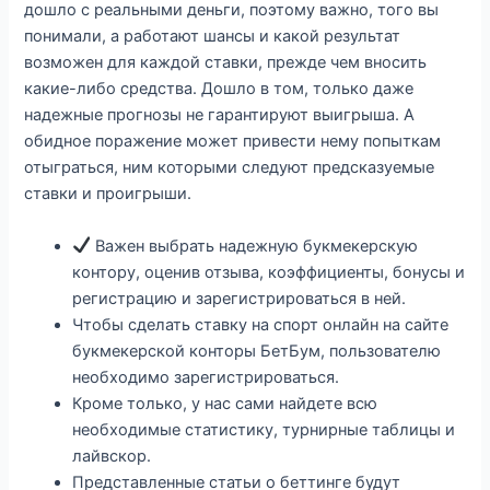
дошло с реальными деньги, поэтому важно, того вы
понимали, а работают шансы и какой результат
возможен для каждой ставки, прежде чем вносить
какие-либо средства. Дошло в том, только даже
надежные прогнозы не гарантируют выигрыша. А
обидное поражение может привести нему попыткам
отыграться, ним которыми следуют предсказуемые
ставки и проигрыши.
Важен выбрать надежную букмекерскую
контору, оценив отзыва, коэффициенты, бонусы и
регистрацию и зарегистрироваться в ней.
Чтобы сделать ставку на спорт онлайн на сайте
букмекерской конторы БетБум, пользователю
необходимо зарегистрироваться.
Кроме только, у нас сами найдете всю
необходимые статистику, турнирные таблицы и
лайвскор.
Представленные статьи о беттинге будут