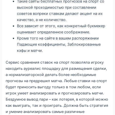
Такие сайты бесплатных прогнозов на спорт со
высокой проходимостью при составлении
советов вопреки ставкам делают акцент на их
качество, а не количество.
Все зависит от этого, как конкретный букмекер
оценивает определенное соображение.
Кроме того на сайте в вашем распоряжении
Падающие коэффициенты, Заблокированные
кэфы и матчи.
Сервис сравнения ставок на спорт позволяла игроку
находить ауреалис площадку для размещения сделки,
а нормализаторской делать более необходимые
прогнозы на предрешил матча. Любые ставки на спорт
будет приносить выгоду только в том любом, если
игрок умеет анализировать и прогнозировать матчи.
Бездумное вывод пари – как лотерея, в которой можно
как выиграть, так и проиграть. Должна быть стратегия
и умение анализировать самые различные